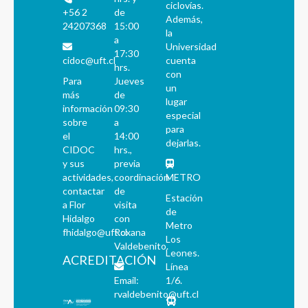
ciclovías.
+56 2
de
Además,
24207368
15:00
la
a
Universidad
17:30
cidoc@uft.cl
cuenta
hrs.
con
Para
Jueves
un
más
de
lugar
información
09:30
especial
sobre
a
para
el
14:00
dejarlas.
CIDOC
hrs.,
y sus
previa
actividades,
coordinación
METRO
contactar
de
Estación
a Flor
visita
de
Hidalgo
con
Metro
fhidalgo@uft.cl
Roxana
Los
Valdebenito.
Leones.
ACREDITACIÓN
Línea
Email:
1/6.
rvaldebenito@uft.cl