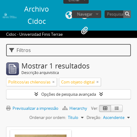
Archivo
Navegar
Cidoc
Cidoc - Universidad Finis Terrae
Filtros
Mostrar 1 resultados
Descrição arquivística
Políticos/as chilenos/as
Com objeto digital
Opções de pesquisa avançada
Previsualizar a impressão
Hierarchy
Ver:
Ordenar por ordem:
Título
Direção:
Ascendente