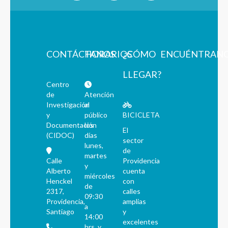
CONTÁCTANOS
HORARIOS
¿CÓMO
ENCUÉNTRAN
LLEGAR?
Centro
de
Atención
Investigación
al
y
público
BICICLETA
Documentación
los
El
(CIDOC)
días
sector
lunes,
de
martes
Calle
Providencia
y
Alberto
cuenta
miércoles
Henckel
con
de
2317,
calles
09:30
Providencia,
amplias
a
Santiago
y
14:00
excelentes
hrs. y