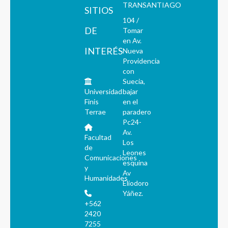
TRANSANTIAGO
SITIOS
104 /
DE
Tomar
en Av.
INTERÉS
Nueva
Providencia
con
Suecia,
Universidad
bajar
Finis
en el
Terrae
paradero
Pc24-
Av.
Facultad
Los
de
Leones
Comunicaciones
esquina
y
Av
Humanidades
Eliodoro
Yáñez.
+562
2420
7255