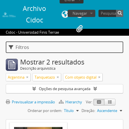
Archivo
Navegar
Cidoc
Cidoc - Universidad Finis Terrae
Filtros
Mostrar 2 resultados
Descrição arquivística
Argentina
Tanquetazo
Com objeto digital
Opções de pesquisa avançada
Previsualizar a impressão
Hierarchy
Ver:
Ordenar por ordem:
Título
Direção:
Ascendente