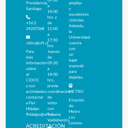
Providencia,
amplias
a
Santiago
y
14:00
excelentes
hrs. y
ciclovías.
+56 2
de
Además,
24207368
15:00
la
a
Universidad
17:30
cidoc@uft.cl
cuenta
hrs.
con
Para
Jueves
un
más
de
lugar
información
09:30
especial
sobre
a
para
el
14:00
dejarlas.
CIDOC
hrs.,
y sus
previa
actividades,
coordinación
METRO
contactar
de
Estación
a Flor
visita
de
Hidalgo
con
Metro
fhidalgo@uft.cl
Roxana
Los
Valdebenito.
Leones.
ACREDITACIÓN