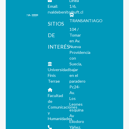
Línea
Email:
1/6.
rvaldebenito@uft.cl
TRANSANTIAGO
SITIOS
104 /
DE
Tomar
en Av.
INTERÉS
Nueva
Providencia
con
Suecia,
Universidad
bajar
Finis
en el
Terrae
paradero
Pc24-
Av.
Facultad
Los
de
Leones
Comunicaciones
esquina
y
Av
Humanidades
Eliodoro
Yáñez.