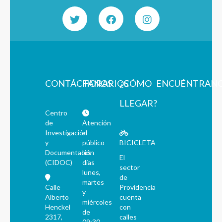
CONTÁCTANOS
HORARIOS
¿CÓMO
ENCUÉNTRAN
LLEGAR?
Centro
de
Atención
Investigación
al
y
público
BICICLETA
Documentación
los
El
(CIDOC)
días
sector
lunes,
de
martes
Calle
Providencia
y
Alberto
cuenta
miércoles
Henckel
con
de
2317,
calles
09:30