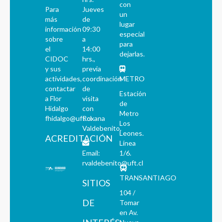
con
Para
Jueves
un
más
de
lugar
información
09:30
especial
sobre
a
para
el
14:00
dejarlas.
CIDOC
hrs.,
y sus
previa
actividades,
coordinación
METRO
contactar
de
Estación
a Flor
visita
de
Hidalgo
con
Metro
fhidalgo@uft.cl
Roxana
Los
Valdebenito.
Leones.
ACREDITACIÓN
Línea
Email:
1/6.
rvaldebenito@uft.cl
TRANSANTIAGO
SITIOS
104 /
DE
Tomar
en Av.