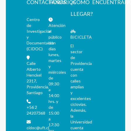
CONTÁCTANOS
HORARIOS
¿CÓMO
ENCUÉNTRAN
LLEGAR?
Centro
de
Atención
Investigación
al
y
público
BICICLETA
Documentación
los
El
(CIDOC)
días
sector
lunes,
de
martes
Calle
Providencia
y
Alberto
cuenta
miércoles
Henckel
con
de
2317,
calles
09:30
Providencia,
amplias
a
Santiago
y
14:00
excelentes
hrs. y
ciclovías.
+56 2
de
Además,
24207368
15:00
la
a
Universidad
17:30
cidoc@uft.cl
cuenta
hrs.