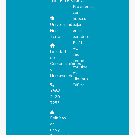
INTERÉS
Nueva
Providencia
con
Suecia,
Universidad
bajar
Finis
en el
Terrae
paradero
Pc24-
Av.
Facultad
Los
de
Leones
Comunicaciones
esquina
y
Av
Humanidades
Eliodoro
Yáñez.
+562
2420
7255
Políticas
de
uso y