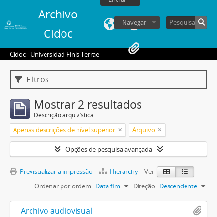
Archivo
Navegar
Cidoc
Cidoc - Universidad Finis Terrae
Filtros
Mostrar 2 resultados
Descrição arquivística
Apenas descrições de nível superior
Arquivo
Opções de pesquisa avançada
Previsualizar a impressão
Hierarchy
Ver:
Ordenar por ordem:
Data fim
Direção:
Descendente
Archivo audiovisual