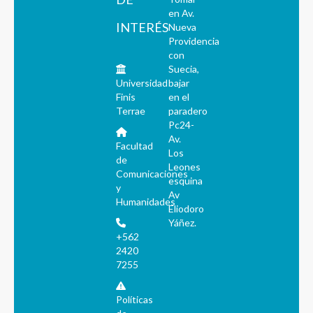
en Av.
INTERÉS
Nueva
Providencia
con
Suecia,
Universidad
bajar
Finis
en el
Terrae
paradero
Pc24-
Av.
Facultad
Los
de
Leones
Comunicaciones
esquina
y
Av
Humanidades
Eliodoro
Yáñez.
+562
2420
7255
Políticas