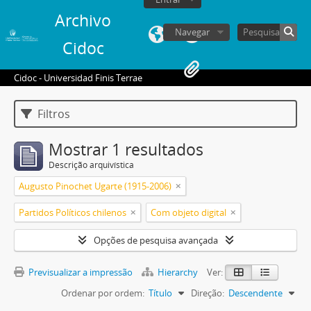
Archivo
Navegar
Cidoc
Cidoc - Universidad Finis Terrae
Filtros
Mostrar 1 resultados
Descrição arquivística
Augusto Pinochet Ugarte (1915-2006)
Partidos Políticos chilenos
Com objeto digital
Opções de pesquisa avançada
Previsualizar a impressão
Hierarchy
Ver:
Ordenar por ordem:
Título
Direção:
Descendente