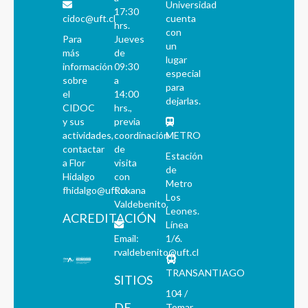
Universidad
17:30
cidoc@uft.cl
cuenta
hrs.
con
Para
Jueves
un
más
de
lugar
información
09:30
especial
sobre
a
para
el
14:00
dejarlas.
CIDOC
hrs.,
y sus
previa
actividades,
coordinación
METRO
contactar
de
Estación
a Flor
visita
de
Hidalgo
con
Metro
fhidalgo@uft.cl
Roxana
Los
Valdebenito.
Leones.
ACREDITACIÓN
Línea
Email:
1/6.
rvaldebenito@uft.cl
TRANSANTIAGO
SITIOS
104 /
DE
Tomar