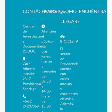
CONTÁCTANOS
HORARIOS
¿CÓMO
ENCUÉNTRAN
LLEGAR?
Centro
de
Atención
Investigación
al
y
público
BICICLETA
Documentación
los
El
(CIDOC)
días
sector
lunes,
de
martes
Calle
Providencia
y
Alberto
cuenta
miércoles
Henckel
con
de
2317,
calles
09:30
Providencia,
amplias
a
Santiago
y
14:00
excelentes
hrs. y
ciclovías.
+56 2
de
Además,
24207368
15:00
la
a