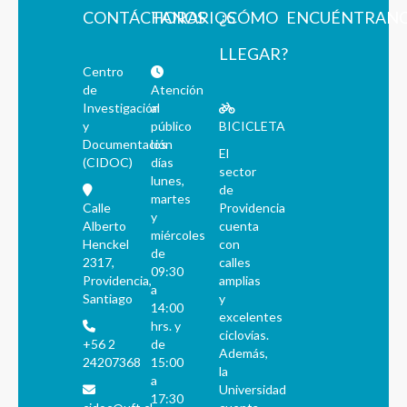
CONTÁCTANOS
HORARIOS
¿CÓMO
ENCUÉNTRAN
LLEGAR?
Centro
de
Atención
Investigación
al
y
público
BICICLETA
Documentación
los
El
(CIDOC)
días
sector
lunes,
de
martes
Calle
Providencia
y
Alberto
cuenta
miércoles
Henckel
con
de
2317,
calles
09:30
Providencia,
amplias
a
Santiago
y
14:00
excelentes
hrs. y
ciclovías.
+56 2
de
Además,
24207368
15:00
la
a
Universidad
17:30