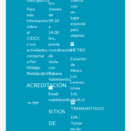
cidoc@uft.cl
cuenta
hrs.
con
Para
Jueves
un
más
de
lugar
información
09:30
especial
sobre
a
para
el
14:00
dejarlas.
CIDOC
hrs.,
y sus
previa
actividades,
coordinación
METRO
contactar
de
Estación
a Flor
visita
de
Hidalgo
con
Metro
fhidalgo@uft.cl
Roxana
Los
Valdebenito.
Leones.
ACREDITACIÓN
Línea
Email:
1/6.
rvaldebenito@uft.cl
TRANSANTIAGO
SITIOS
104 /
DE
Tomar
en Av.