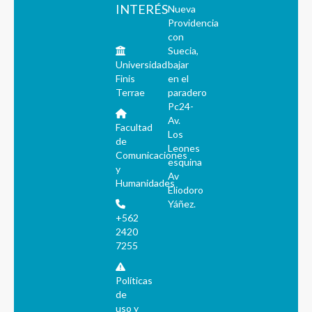
INTERÉS
Nueva
Providencia
con
Suecia,
Universidad
bajar
Finis
en el
Terrae
paradero
Pc24-
Av.
Facultad
Los
de
Leones
Comunicaciones
esquina
y
Av
Humanidades
Eliodoro
Yáñez.
+562
2420
7255
Políticas
de
uso y