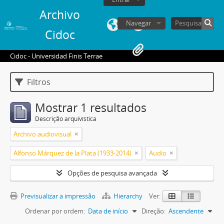
Archivo
Navegar
Cidoc
Cidoc - Universidad Finis Terrae
Filtros
Mostrar 1 resultados
Descrição arquivística
Archivo audiovisual
Alfonso Márquez de la Plata (1933-2014)
Audio
Opções de pesquisa avançada
Previsualizar a impressão
Hierarchy
Ver:
Ordenar por ordem:
Data de início
Direção:
Ascendente