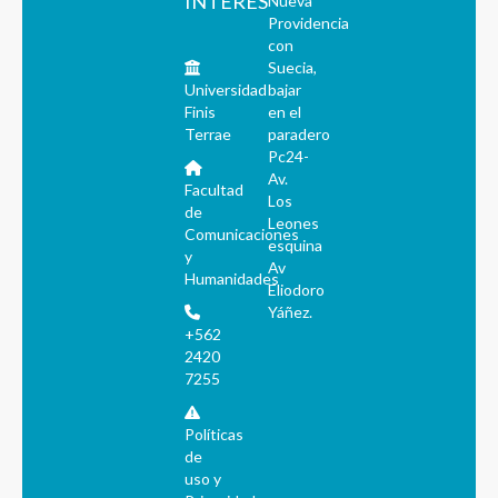
INTERÉS
Nueva
Providencia
con
Suecia,
Universidad
bajar
Finis
en el
Terrae
paradero
Pc24-
Av.
Facultad
Los
de
Leones
Comunicaciones
esquina
y
Av
Humanidades
Eliodoro
Yáñez.
+562
2420
7255
Políticas
de
uso y