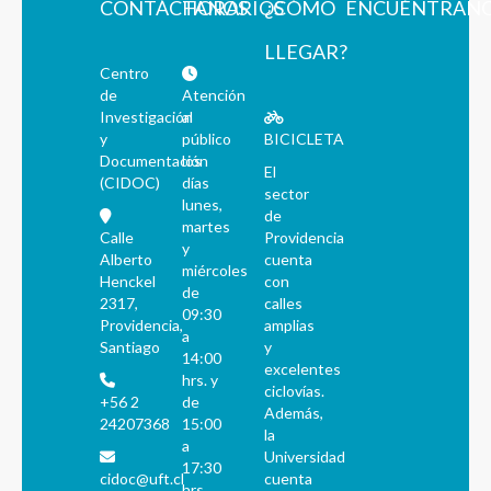
CONTÁCTANOS
HORARIOS
¿CÓMO
ENCUÉNTRAN
LLEGAR?
Centro
de
Atención
Investigación
al
y
público
BICICLETA
Documentación
los
El
(CIDOC)
días
sector
lunes,
de
martes
Calle
Providencia
y
Alberto
cuenta
miércoles
Henckel
con
de
2317,
calles
09:30
Providencia,
amplias
a
Santiago
y
14:00
excelentes
hrs. y
ciclovías.
+56 2
de
Además,
24207368
15:00
la
a
Universidad
17:30
cidoc@uft.cl
cuenta
hrs.