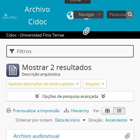
Archivo
Navegar
Cidoc
Cidoc - Universidad Finis Terrae
Filtros
Mostrar 2 resultados
Descrição arquivística
Apenas descrições de nível superior
Arquivo
Opções de pesquisa avançada
Previsualizar a impressão
Hierarchy
Ver:
Ordenar por ordem:
Data de início
Direção:
Ascendente
Archivo audiovisual