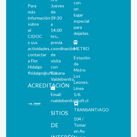
con
Para
Jueves
un
más
de
lugar
información
09:30
especial
sobre
a
para
el
14:00
dejarlas.
CIDOC
hrs.,
y sus
previa
actividades,
coordinación
METRO
contactar
de
Estación
a Flor
visita
de
Hidalgo
con
Metro
fhidalgo@uft.cl
Roxana
Los
Valdebenito.
Leones.
ACREDITACIÓN
Línea
Email:
1/6.
rvaldebenito@uft.cl
TRANSANTIAGO
SITIOS
104 /
DE
Tomar
en Av.