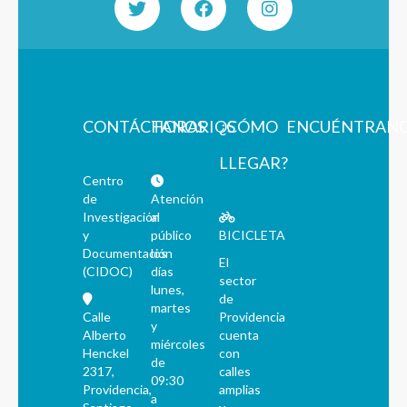
CONTÁCTANOS
HORARIOS
¿CÓMO
ENCUÉNTRAN
LLEGAR?
Centro
de
Atención
Investigación
al
y
público
BICICLETA
Documentación
los
El
(CIDOC)
días
sector
lunes,
de
martes
Calle
Providencia
y
Alberto
cuenta
miércoles
Henckel
con
de
2317,
calles
09:30
Providencia,
amplias
a