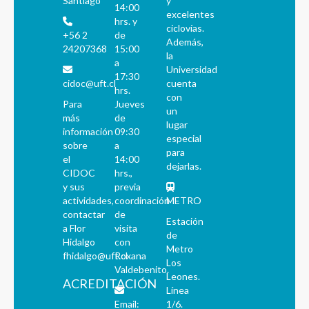
Santiago
y
14:00
excelentes
hrs. y
ciclovías.
+56 2
de
Además,
24207368
15:00
la
a
Universidad
17:30
cidoc@uft.cl
cuenta
hrs.
con
Para
Jueves
un
más
de
lugar
información
09:30
especial
sobre
a
para
el
14:00
dejarlas.
CIDOC
hrs.,
y sus
previa
actividades,
coordinación
METRO
contactar
de
Estación
a Flor
visita
de
Hidalgo
con
Metro
fhidalgo@uft.cl
Roxana
Los
Valdebenito.
Leones.
ACREDITACIÓN
Línea
Email:
1/6.