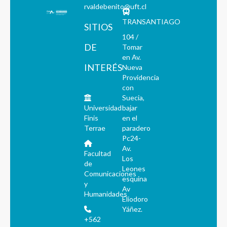
rvaldebenito@uft.cl
TRANSANTIAGO
SITIOS
104 /
DE
Tomar
en Av.
INTERÉS
Nueva
Providencia
con
Suecia,
Universidad
bajar
Finis
en el
Terrae
paradero
Pc24-
Av.
Facultad
Los
de
Leones
Comunicaciones
esquina
y
Av
Humanidades
Eliodoro
Yáñez.
+562