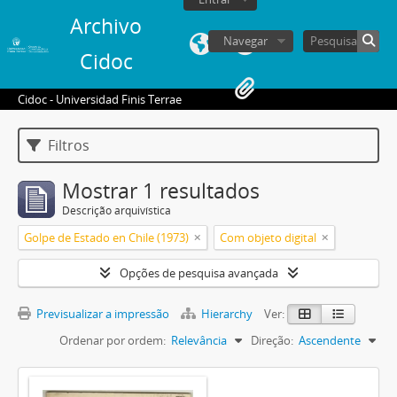
Archivo
Navegar
Cidoc
Cidoc - Universidad Finis Terrae
Filtros
Mostrar 1 resultados
Descrição arquivística
Golpe de Estado en Chile (1973)
Com objeto digital
Opções de pesquisa avançada
Previsualizar a impressão
Hierarchy
Ver:
Ordenar por ordem:
Relevância
Direção:
Ascendente