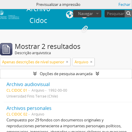
Previsualizar a impressão
Fechar
Archivo
Navegar
Cidoc
Mostrar 2 resultados
Descrição arquivística
Apenas descrições de nível superior
Arquivo
Opções de pesquisa avançada
Archivo audiovisual
CL CIDOC 01
Arquivo
1992-00-00
Universidad Finis Terrae (Chile)
Archivos personales
CL CIDOC 02
Arquivo
Compuesto por 29 fondos con documentos originales y
reproducciones perteneciente a importantes personajes políticos,
empresarios, ingenieros, abogados y marinos chilenos que marcaron