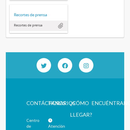
Recortes de prensa
Recortes de prensa
CONTÁCTANOS
HORARIOS
¿CÓMO
ENCUÉNTRAN
LLEGAR?
Centro
de
Atención