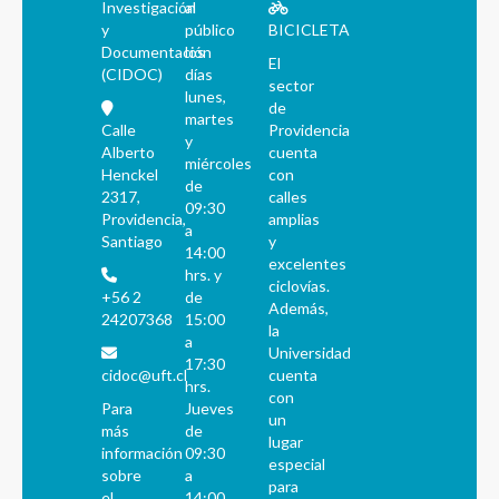
Investigación
al
y
público
BICICLETA
Documentación
los
El
(CIDOC)
días
sector
lunes,
de
martes
Calle
Providencia
y
Alberto
cuenta
miércoles
Henckel
con
de
2317,
calles
09:30
Providencia,
amplias
a
Santiago
y
14:00
excelentes
hrs. y
ciclovías.
+56 2
de
Además,
24207368
15:00
la
a
Universidad
17:30
cidoc@uft.cl
cuenta
hrs.
con
Para
Jueves
un
más
de
lugar
información
09:30
especial
sobre
a
para
el
14:00