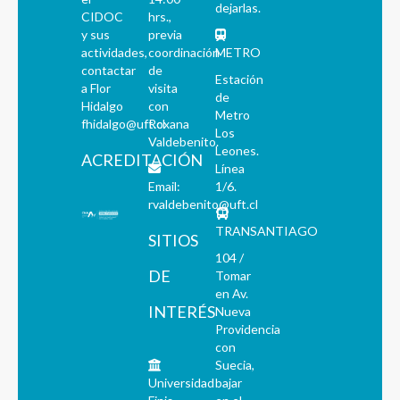
dejarlas.
CIDOC
hrs.,
y sus
previa
actividades,
coordinación
METRO
contactar
de
Estación
a Flor
visita
de
Hidalgo
con
Metro
fhidalgo@uft.cl
Roxana
Los
Valdebenito.
Leones.
ACREDITACIÓN
Línea
Email:
1/6.
rvaldebenito@uft.cl
TRANSANTIAGO
SITIOS
104 /
DE
Tomar
en Av.
INTERÉS
Nueva
Providencia
con
Suecia,
Universidad
bajar