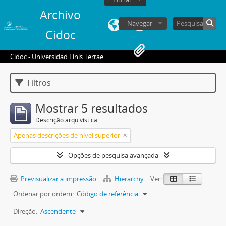
Archivo
Navegar
Cidoc
Cidoc - Universidad Finis Terrae
Filtros
Mostrar 5 resultados
Descrição arquivística
Apenas descrições de nível superior
Opções de pesquisa avançada
Previsualizar a impressão
Hierarchy
Ver:
Ordenar por ordem:
Código de referência
Direção:
Ascendente