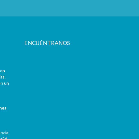
ENCUÉNTRANOS
con
as.
on un
ínea
encia
Pc24-