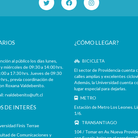
ARIOS
¿CÓMO LLEGAR?
ción al público los días lunes,
BICICLETA
y miércoles de 09:30 a 14:00 hrs.
El sector de Providencia cuenta 
:00 a 17:30 hrs. Jueves de 09:30
calles amplias y excelentes cicloví
 hrs., previa coordinación de
Además, la Universidad cuenta c
con Roxana Valdebenito.
lugar especial para dejarlas.
il:
rvaldebenito@uft.cl
METRO
OS DE INTERÉS
Estación de Metro Los Leones. L
1/6.
TRANSANTIAGO
versidad Finis Terrae
104 / Tomar en Av. Nueva Provid
ultad de Comunicaciones y
con Suecia, bajar en el paradero 