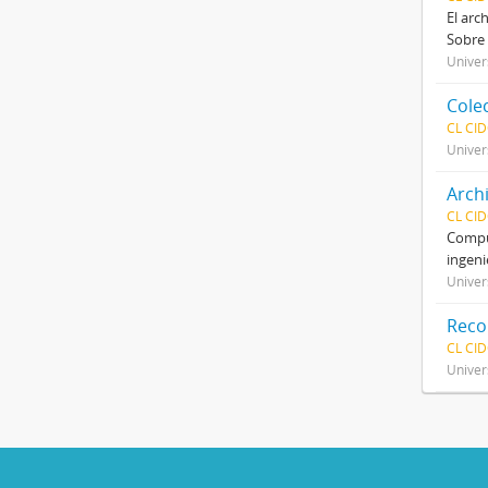
El arc
Sobre 
Univer
Cole
CL CI
Univer
Arch
CL CI
Compue
ingeni
Univer
Reco
CL CI
Univer