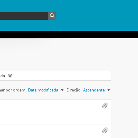
ada
ar por ordem:
Data modificada
Direção:
Ascendente