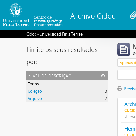
Archivo Cidoc
Cidoc - Universidad Finis Terrae
Limite os seus resultados
D
por:
Apenas d
nível de descrição
Todos
Previsu
Coleção
3
Arquivo
2
Arch
CL CI
Univer
Heme
CL CI