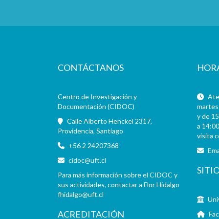
CONTÁCTANOS
HOR
Centro de Investigación y
Aten
Documentación (CIDOC)
martes 
y de 15
Calle Alberto Henckel 2317,
a 14:00
Providencia, Santiago
visita 
+56 2 24207368
Ema
cidoc@uft.cl
SITI
Para más información sobre el CIDOC y
sus actividades, contactar a Flor Hidalgo
fhidalgo@uft.cl
Uni
ACREDITACIÓN
Fac