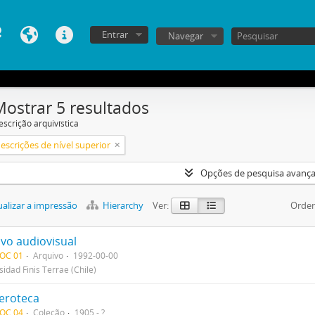
Entrar
Navegar
Mostrar 5 resultados
escrição arquivística
escrições de nível superior
Opções de pesquisa avanç
alizar a impressão
Hierarchy
Ver:
Orden
ivo audiovisual
DOC 01
Arquivo
1992-00-00
sidad Finis Terrae (Chile)
roteca
DOC 04
Coleção
1905 - ?