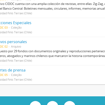
hivo CIDOC cuenta con una amplia colección de revistas, entre ellas: Zig-Zag, 
el Banco Central: Boletines mensuales, circulares, informes, memorias anual
sidad Finis Terrae (Chile)
cciones Especiales
DOC 03
Coleção
sidad Finis Terrae (Chile)
ivos personales
DOC 02
Arquivo
sto por 29 fondos con documentos originales y reproducciones pertenecien
eros, abogados y marinos chilenos que marcaron la historia contemporánea d
sidad Finis Terrae (Chile)
rtes de prensa
DOC 05
Coleção
sidad Finis Terrae (Chile)