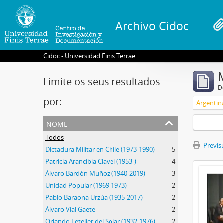
Archivo Cidoc
Cidoc - Universidad Finis Terrae
Limite os seus resultados
D
por:
Argentin
nome
Todos
Previsu
Dictadura Militar en Chile (1973-1990)
5
Patricia Arancibia Clavel (1953-)
4
Álvaro Bardón Muñoz (1940-2019)
3
Unidad Popular (1969-1973)
2
Pablo Baraona Urzúa (1935-2017)
2
Álvaro Vial Gaete
2
Orlando Letelier del Solar (1932-1976)
2