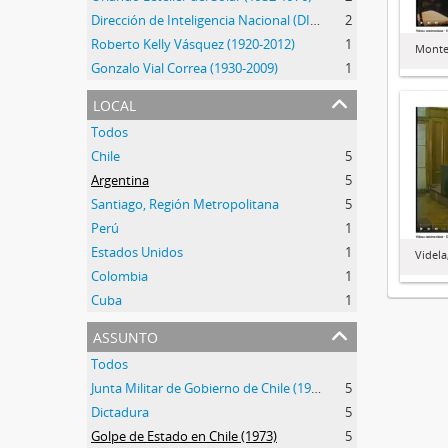
Dirección de Inteligencia Nacional (DINA) (1974-1977)
2
Roberto Kelly Vásquez (1920-2012)
1
Monter
Gonzalo Vial Correa (1930-2009)
1
local
Todos
Chile
5
Argentina
5
Santiago, Región Metropolitana
5
Perú
1
Estados Unidos
1
Videla
Colombia
1
Cuba
1
assunto
Todos
Junta Militar de Gobierno de Chile (1973-1990)
5
Dictadura
5
Golpe de Estado en Chile (1973)
5