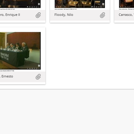
o, Enrique II
Floody, Nilo
Carrasco,
, Ernesto