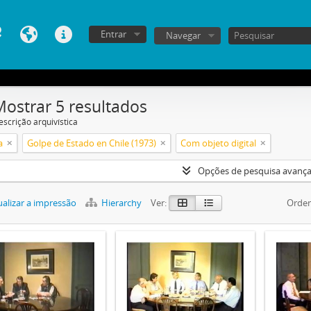
Entrar
Navegar
Mostrar 5 resultados
escrição arquivística
a
Golpe de Estado en Chile (1973)
Com objeto digital
Opções de pesquisa avanç
alizar a impressão
Hierarchy
Ver:
Orden