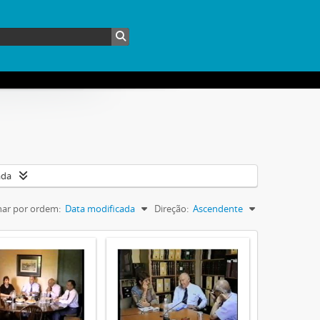
ada
ar por ordem:
Data modificada
Direção:
Ascendente