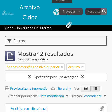
Archivo
Navegar
Cidoc
Cidoc - Universidad Finis Terrae
Filtros
Mostrar 2 resultados
Descrição arquivística
Apenas descrições de nível superior
Arquivo
Opções de pesquisa avançada
Previsualizar a impressão
Hierarchy
Ver:
Ordenar por ordem:
Data modificada
Direção:
Ascendente
Archivo audiovisual