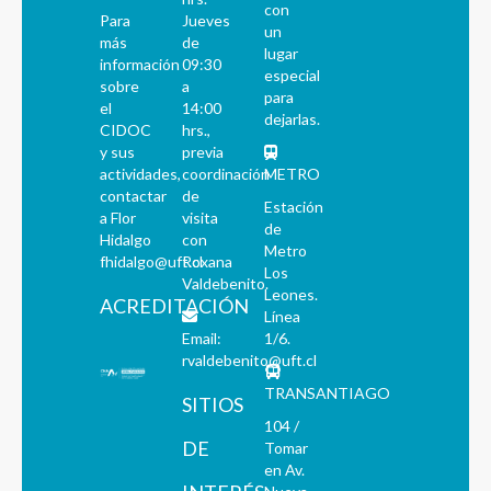
con
Para
Jueves
un
más
de
lugar
información
09:30
especial
sobre
a
para
el
14:00
dejarlas.
CIDOC
hrs.,
y sus
previa
actividades,
coordinación
METRO
contactar
de
Estación
a Flor
visita
de
Hidalgo
con
Metro
fhidalgo@uft.cl
Roxana
Los
Valdebenito.
Leones.
ACREDITACIÓN
Línea
Email:
1/6.
rvaldebenito@uft.cl
TRANSANTIAGO
SITIOS
104 /
DE
Tomar
en Av.