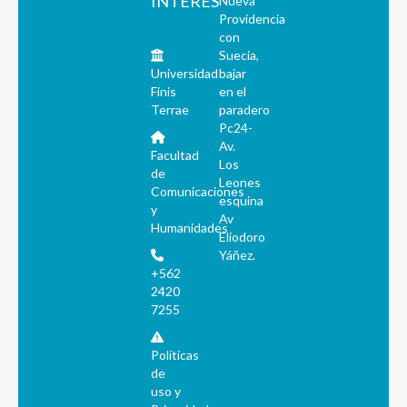
INTERÉS
Nueva
Providencia
con
Suecia,
Universidad
bajar
Finis
en el
Terrae
paradero
Pc24-
Av.
Facultad
Los
de
Leones
Comunicaciones
esquina
y
Av
Humanidades
Eliodoro
Yáñez.
+562
2420
7255
Políticas
de
uso y