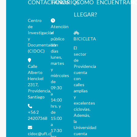
CONTÁCTANOS
HORARIOS
¿CÓMO
ENCUÉNTRAN
LLEGAR?
Centro
de
Atención
Investigación
al
y
público
BICICLETA
Documentación
los
El
(CIDOC)
días
sector
lunes,
de
martes
Calle
Providencia
y
Alberto
cuenta
miércoles
Henckel
con
de
2317,
calles
09:30
Providencia,
amplias
a
Santiago
y
14:00
excelentes
hrs. y
ciclovías.
+56 2
de
Además,
24207368
15:00
la
a
Universidad
17:30
cidoc@uft.cl
cuenta
hrs.