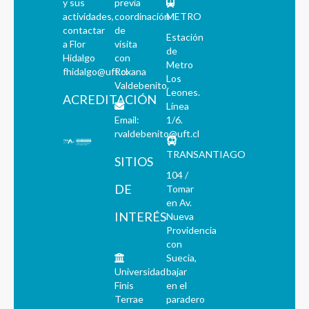
y sus
previa
actividades,
coordinación
METRO
contactar
de
Estación
a Flor
visita
de
Hidalgo
con
Metro
fhidalgo@uft.cl
Roxana
Los
Valdebenito.
Leones.
ACREDITACIÓN
Línea
Email:
1/6.
rvaldebenito@uft.cl
TRANSANTIAGO
SITIOS
104 /
DE
Tomar
en Av.
INTERÉS
Nueva
Providencia
con
Suecia,
Universidad
bajar
Finis
en el
Terrae
paradero