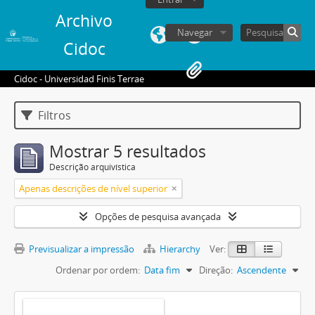
Archivo
Navegar
Cidoc
Cidoc - Universidad Finis Terrae
Filtros
Mostrar 5 resultados
Descrição arquivística
Apenas descrições de nível superior
Opções de pesquisa avançada
Previsualizar a impressão
Hierarchy
Ver:
Ordenar por ordem:
Data fim
Direção:
Ascendente