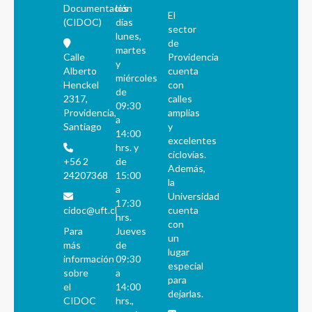
Documentación
los
El
(CIDOC)
días
sector
lunes,
de
martes
Calle
Providencia
y
Alberto
cuenta
miércoles
Henckel
con
de
2317,
calles
09:30
Providencia,
amplias
a
Santiago
y
14:00
excelentes
hrs. y
ciclovías.
+56 2
de
Además,
24207368
15:00
la
a
Universidad
17:30
cidoc@uft.cl
cuenta
hrs.
con
Para
Jueves
un
más
de
lugar
información
09:30
especial
sobre
a
para
el
14:00
dejarlas.
CIDOC
hrs.,