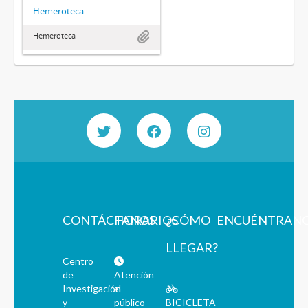
Hemeroteca
Hemeroteca
CONTÁCTANOS
HORARIOS
¿CÓMO
ENCUÉNTRAN
LLEGAR?
Centro
de
Atención
Investigación
al
y
público
BICICLETA