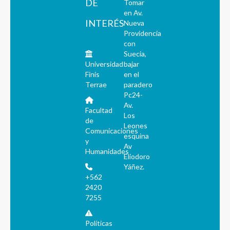
DE
Tomar
en Av.
INTERÉS
Nueva
Providencia
con
Suecia,
Universidad
bajar
Finis
en el
Terrae
paradero
Pc24-
Av.
Facultad
Los
de
Leones
Comunicaciones
esquina
y
Av
Humanidades
Eliodoro
Yáñez.
+562
2420
7255
Políticas