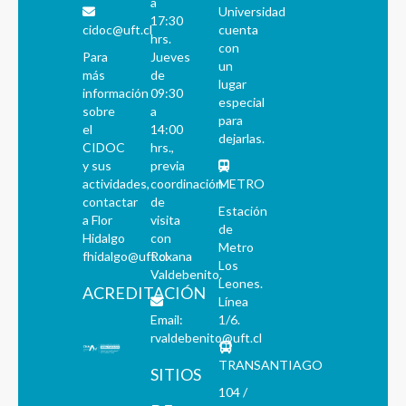
a
Universidad
17:30
cidoc@uft.cl
cuenta
hrs.
con
Para
Jueves
un
más
de
lugar
información
09:30
especial
sobre
a
para
el
14:00
dejarlas.
CIDOC
hrs.,
y sus
previa
actividades,
coordinación
METRO
contactar
de
Estación
a Flor
visita
de
Hidalgo
con
Metro
fhidalgo@uft.cl
Roxana
Los
Valdebenito.
Leones.
ACREDITACIÓN
Línea
Email:
1/6.
rvaldebenito@uft.cl
TRANSANTIAGO
SITIOS
104 /