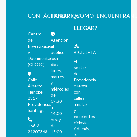
CONTÁCTANOS
HORARIOS
¿CÓMO
ENCUÉNTRAN
LLEGAR?
Centro
de
Atención
Investigación
al
y
público
BICICLETA
Documentación
los
El
(CIDOC)
días
sector
lunes,
de
martes
Calle
Providencia
y
Alberto
cuenta
miércoles
Henckel
con
de
2317,
calles
09:30
Providencia,
amplias
a
Santiago
y
14:00
excelentes
hrs. y
ciclovías.
+56 2
de
Además,
24207368
15:00
la