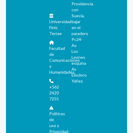
Providencia
con
Suecia,
Universidad
bajar
Finis
en el
Terrae
paradero
Pc24-
Av.
Facultad
Los
de
Leones
Comunicaciones
esquina
y
Av
Humanidades
Eliodoro
Yáñez.
+562
2420
7255
Políticas
de
uso y
Privacidad