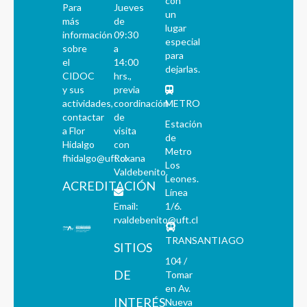
con
Para
Jueves
un
más
de
lugar
información
09:30
especial
sobre
a
para
el
14:00
dejarlas.
CIDOC
hrs.,
y sus
previa
actividades,
coordinación
METRO
contactar
de
Estación
a Flor
visita
de
Hidalgo
con
Metro
fhidalgo@uft.cl
Roxana
Los
Valdebenito.
Leones.
ACREDITACIÓN
Línea
Email:
1/6.
rvaldebenito@uft.cl
TRANSANTIAGO
SITIOS
104 /
DE
Tomar
en Av.
INTERÉS
Nueva