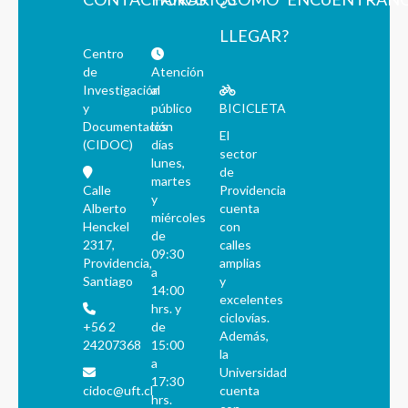
LLEGAR?
Centro
de
Atención
Investigación
al
y
público
BICICLETA
Documentación
los
El
(CIDOC)
días
sector
lunes,
de
martes
Calle
Providencia
y
Alberto
cuenta
miércoles
Henckel
con
de
2317,
calles
09:30
Providencia,
amplias
a
Santiago
y
14:00
excelentes
hrs. y
ciclovías.
+56 2
de
Además,
24207368
15:00
la
a
Universidad
17:30
cidoc@uft.cl
cuenta
hrs.