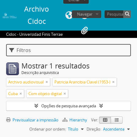
Archivo
Navegar
Cidoc
Cidoc - Universidad Finis Terrae
Filtros
Mostrar 1 resultados
Descrição arquivística
Archivo audiovisual
Patricia Arancibia Clavel (1953-)
Cuba
Com objeto digital
Opções de pesquisa avançada
Previsualizar a impressão
Hierarchy
Ver:
Ordenar por ordem:
Título
Direção:
Ascendente