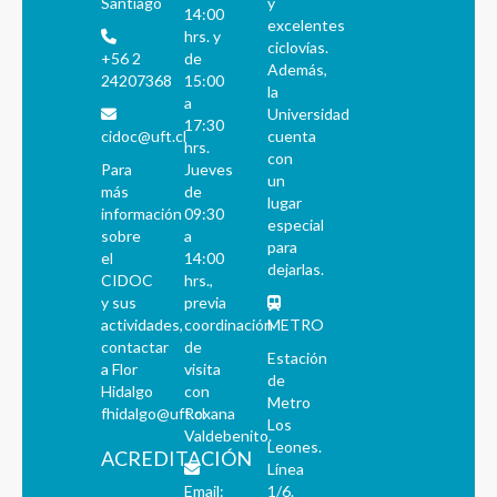
Santiago
y
14:00
excelentes
hrs. y
ciclovías.
+56 2
de
Además,
24207368
15:00
la
a
Universidad
17:30
cidoc@uft.cl
cuenta
hrs.
con
Para
Jueves
un
más
de
lugar
información
09:30
especial
sobre
a
para
el
14:00
dejarlas.
CIDOC
hrs.,
y sus
previa
actividades,
coordinación
METRO
contactar
de
Estación
a Flor
visita
de
Hidalgo
con
Metro
fhidalgo@uft.cl
Roxana
Los
Valdebenito.
Leones.
ACREDITACIÓN
Línea
Email:
1/6.