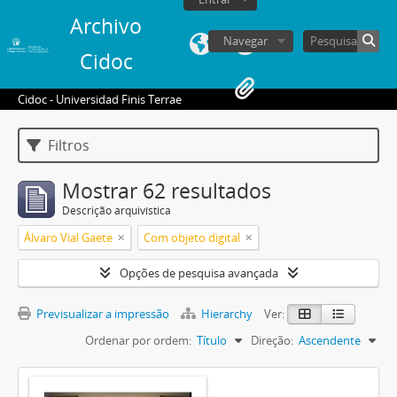
Archivo
Navegar
Cidoc
Cidoc - Universidad Finis Terrae
Filtros
Mostrar 62 resultados
Descrição arquivística
Álvaro Vial Gaete
Com objeto digital
Opções de pesquisa avançada
Previsualizar a impressão
Hierarchy
Ver:
Ordenar por ordem:
Título
Direção:
Ascendente