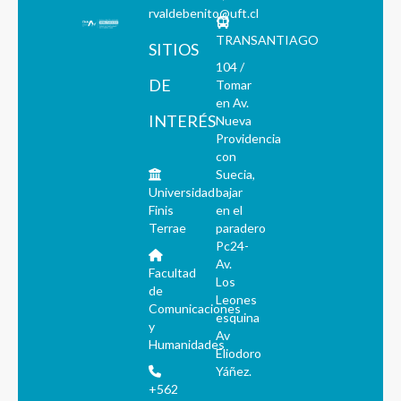
rvaldebenito@uft.cl
TRANSANTIAGO
SITIOS
104 /
DE
Tomar
en Av.
INTERÉS
Nueva
Providencia
con
Suecia,
Universidad
bajar
Finis
en el
Terrae
paradero
Pc24-
Av.
Facultad
Los
de
Leones
Comunicaciones
esquina
y
Av
Humanidades
Eliodoro
Yáñez.
+562