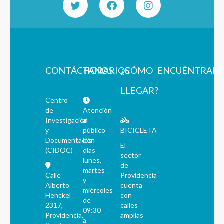
CONTÁCTANOS
HORARIOS
¿CÓMO
ENCUÉNTRAN
LLEGAR?
Centro
de
Atención
Investigación
al
y
público
BICICLETA
Documentación
los
El
(CIDOC)
días
sector
lunes,
de
martes
Calle
Providencia
y
Alberto
cuenta
miércoles
Henckel
con
de
2317,
calles
09:30
Providencia,
amplias
a