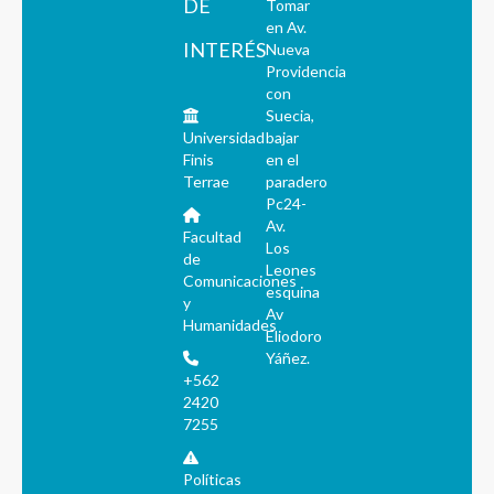
DE
Tomar
en Av.
INTERÉS
Nueva
Providencia
con
Suecia,
Universidad
bajar
Finis
en el
Terrae
paradero
Pc24-
Av.
Facultad
Los
de
Leones
Comunicaciones
esquina
y
Av
Humanidades
Eliodoro
Yáñez.
+562
2420
7255
Políticas