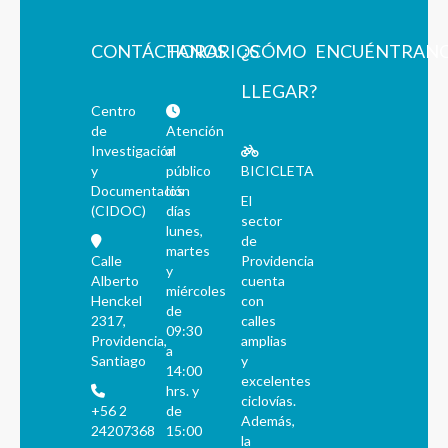
CONTÁCTANOS
HORARIOS
¿CÓMO
ENCUÉNTRAN
LLEGAR?
Centro
de
Atención
Investigación
al
y
público
BICICLETA
Documentación
los
El
(CIDOC)
días
sector
lunes,
de
martes
Calle
Providencia
y
Alberto
cuenta
miércoles
Henckel
con
de
2317,
calles
09:30
Providencia,
amplias
a
Santiago
y
14:00
excelentes
hrs. y
ciclovías.
+56 2
de
Además,
24207368
15:00
la