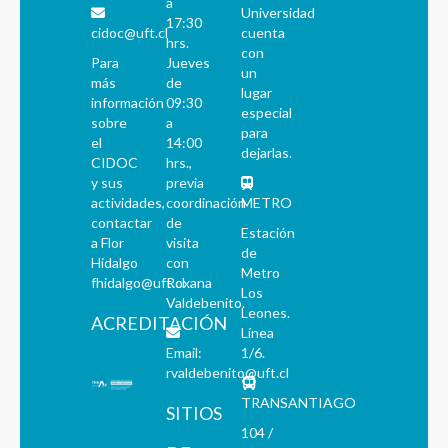
a
Universidad
17:30
cidoc@uft.cl
cuenta
hrs.
con
Para
Jueves
un
más
de
lugar
información
09:30
especial
sobre
a
para
el
14:00
dejarlas.
CIDOC
hrs.,
y sus
previa
actividades,
coordinación
METRO
contactar
de
Estación
a Flor
visita
de
Hidalgo
con
Metro
fhidalgo@uft.cl
Roxana
Los
Valdebenito.
Leones.
ACREDITACIÓN
Línea
Email:
1/6.
rvaldebenito@uft.cl
TRANSANTIAGO
SITIOS
104 /