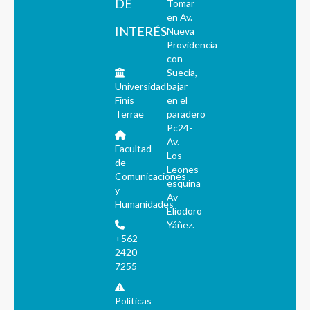
DE
Tomar
en Av.
INTERÉS
Nueva
Providencia
con
Suecia,
Universidad
bajar
Finis
en el
Terrae
paradero
Pc24-
Av.
Facultad
Los
de
Leones
Comunicaciones
esquina
y
Av
Humanidades
Eliodoro
Yáñez.
+562
2420
7255
Políticas