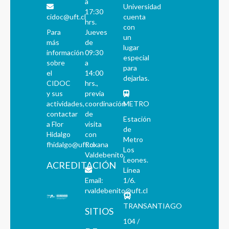
a
Universidad
17:30
cidoc@uft.cl
cuenta
hrs.
con
Para
Jueves
un
más
de
lugar
información
09:30
especial
sobre
a
para
el
14:00
dejarlas.
CIDOC
hrs.,
y sus
previa
actividades,
coordinación
METRO
contactar
de
Estación
a Flor
visita
de
Hidalgo
con
Metro
fhidalgo@uft.cl
Roxana
Los
Valdebenito.
Leones.
ACREDITACIÓN
Línea
Email:
1/6.
rvaldebenito@uft.cl
TRANSANTIAGO
SITIOS
104 /