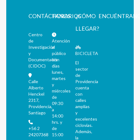
CONTÁCTANOS
HORARIOS
¿CÓMO
ENCUÉNTRAN
LLEGAR?
Centro
de
Atención
Investigación
al
y
público
BICICLETA
Documentación
los
El
(CIDOC)
días
sector
lunes,
de
martes
Calle
Providencia
y
Alberto
cuenta
miércoles
Henckel
con
de
2317,
calles
09:30
Providencia,
amplias
a
Santiago
y
14:00
excelentes
hrs. y
ciclovías.
+56 2
de
Además,
24207368
15:00
la