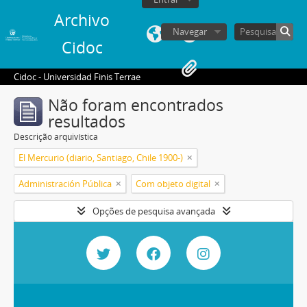
Archivo
Navegar
Cidoc
Cidoc - Universidad Finis Terrae
Não foram encontrados
resultados
Descrição arquivística
El Mercurio (diario, Santiago, Chile 1900-)
Administración Pública
Com objeto digital
Opções de pesquisa avançada