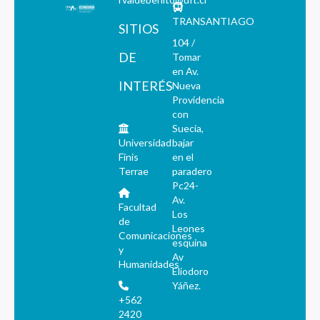
TRANSANTIAGO
SITIOS
104 /
DE
Tomar
en Av.
INTERÉS
Nueva
Providencia
con
Suecia,
Universidad
bajar
Finis
en el
Terrae
paradero
Pc24-
Av.
Facultad
Los
de
Leones
Comunicaciones
esquina
y
Av
Humanidades
Eliodoro
Yáñez.
+562
2420