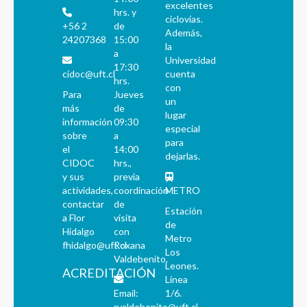
excelentes
hrs. y
ciclovías.
+56 2
de
Además,
24207368
15:00
la
a
Universidad
17:30
cidoc@uft.cl
cuenta
hrs.
con
Para
Jueves
un
más
de
lugar
información
09:30
especial
sobre
a
para
el
14:00
dejarlas.
CIDOC
hrs.,
y sus
previa
actividades,
coordinación
METRO
contactar
de
Estación
a Flor
visita
de
Hidalgo
con
Metro
fhidalgo@uft.cl
Roxana
Los
Valdebenito.
Leones.
ACREDITACIÓN
Línea
Email:
1/6.
rvaldebenito@uft.cl