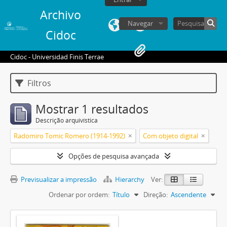
Archivo
Navegar
Cidoc
Cidoc - Universidad Finis Terrae
Filtros
Mostrar 1 resultados
Descrição arquivística
Radomiro Tomic Romero (1914-1992)
Com objeto digital
Opções de pesquisa avançada
Previsualizar a impressão
Hierarchy
Ver:
Ordenar por ordem:
Título
Direção:
Ascendente