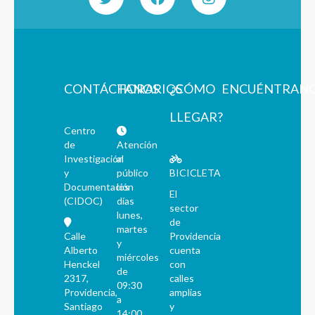
CONTÁCTANOS
HORARIOS
¿CÓMO
ENCUÉNTRAN
LLEGAR?
Centro
de
Atención
Investigación
al
y
público
BICICLETA
Documentación
los
El
(CIDOC)
días
sector
lunes,
de
martes
Calle
Providencia
y
Alberto
cuenta
miércoles
Henckel
con
de
2317,
calles
09:30
Providencia,
amplias
a
Santiago
y
14:00