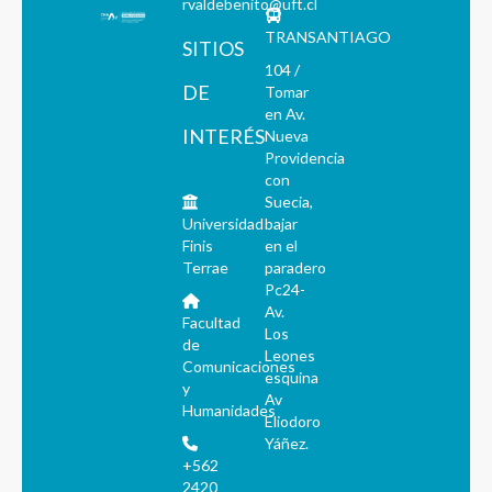
rvaldebenito@uft.cl
TRANSANTIAGO
SITIOS
104 /
DE
Tomar
en Av.
INTERÉS
Nueva
Providencia
con
Suecia,
Universidad
bajar
Finis
en el
Terrae
paradero
Pc24-
Av.
Facultad
Los
de
Leones
Comunicaciones
esquina
y
Av
Humanidades
Eliodoro
Yáñez.
+562
2420