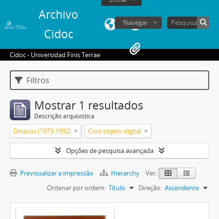
Archivo
Navegar
Cidoc
Cidoc - Universidad Finis Terrae
Filtros
Mostrar 1 resultados
Descrição arquivística
Dinacos (1973-1992)
Com objeto digital
Opções de pesquisa avançada
Previsualizar a impressão
Hierarchy
Ver:
Ordenar por ordem:
Título
Direção:
Ascendente