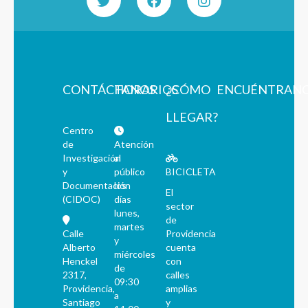
CONTÁCTANOS
HORARIOS
¿CÓMO
ENCUÉNTRAN
LLEGAR?
Centro
de
Atención
Investigación
al
y
público
BICICLETA
Documentación
los
El
(CIDOC)
días
sector
lunes,
de
martes
Calle
Providencia
y
Alberto
cuenta
miércoles
Henckel
con
de
2317,
calles
09:30
Providencia,
amplias
a
Santiago
y