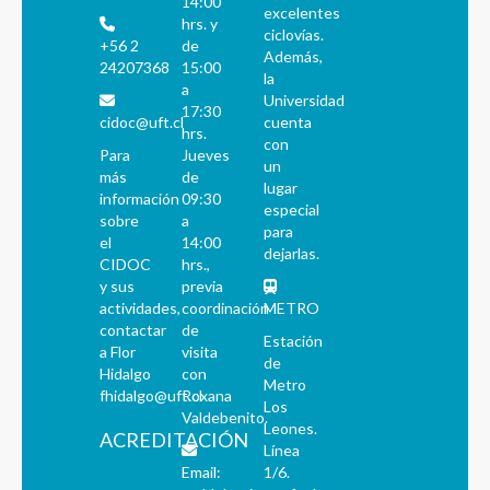
14:00
excelentes
hrs. y
ciclovías.
+56 2
de
Además,
24207368
15:00
la
a
Universidad
17:30
cidoc@uft.cl
cuenta
hrs.
con
Para
Jueves
un
más
de
lugar
información
09:30
especial
sobre
a
para
el
14:00
dejarlas.
CIDOC
hrs.,
y sus
previa
actividades,
coordinación
METRO
contactar
de
Estación
a Flor
visita
de
Hidalgo
con
Metro
fhidalgo@uft.cl
Roxana
Los
Valdebenito.
Leones.
ACREDITACIÓN
Línea
Email:
1/6.