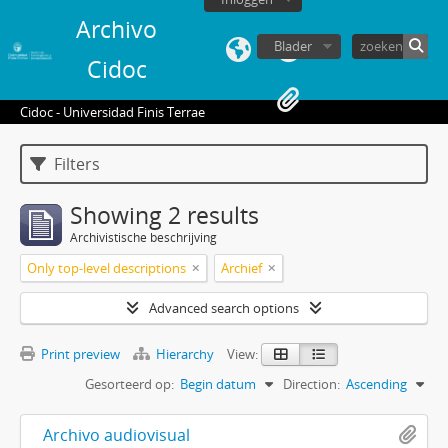
Archivo
Blader
Cidoc
Cidoc - Universidad Finis Terrae
Filters
Showing 2 results
Archivistische beschrijving
Only top-level descriptions
Archief
Advanced search options
Print preview
Hierarchy
View:
Gesorteerd op:
Begin datum
Direction:
Ascending
Archivo audiovisual