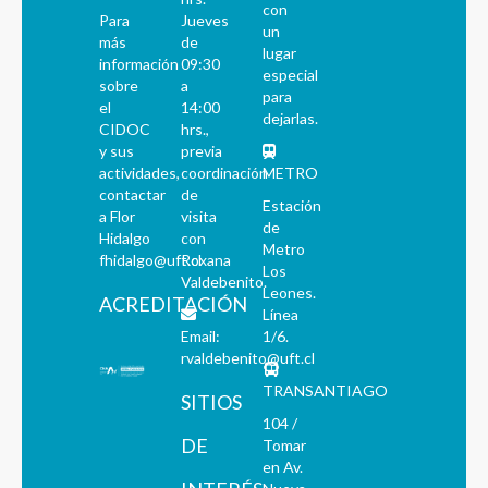
con
Para
Jueves
un
más
de
lugar
información
09:30
especial
sobre
a
para
el
14:00
dejarlas.
CIDOC
hrs.,
y sus
previa
actividades,
coordinación
METRO
contactar
de
Estación
a Flor
visita
de
Hidalgo
con
Metro
fhidalgo@uft.cl
Roxana
Los
Valdebenito.
Leones.
ACREDITACIÓN
Línea
Email:
1/6.
rvaldebenito@uft.cl
TRANSANTIAGO
SITIOS
104 /
DE
Tomar
en Av.