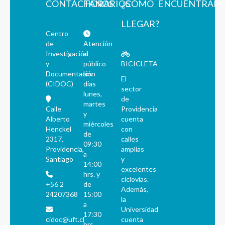
CONTÁCTANOS
HORARIOS
¿CÓMO
ENCUÉNTRAN
LLEGAR?
Centro
de
Atención
Investigación
al
y
público
BICICLETA
Documentación
los
El
(CIDOC)
días
sector
lunes,
de
martes
Calle
Providencia
y
Alberto
cuenta
miércoles
Henckel
con
de
2317,
calles
09:30
Providencia,
amplias
a
Santiago
y
14:00
excelentes
hrs. y
ciclovías.
+56 2
de
Además,
24207368
15:00
la
a
Universidad
17:30
cidoc@uft.cl
cuenta
hrs.