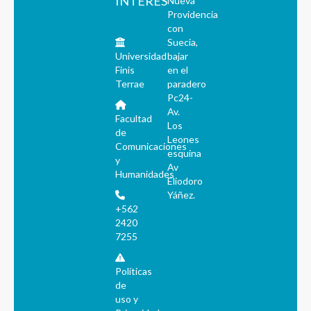
INTERÉS
Nueva
Providencia
con
Suecia,
Universidad
bajar
Finis
en el
Terrae
paradero
Pc24-
Av.
Facultad
Los
de
Leones
Comunicaciones
esquina
y
Av
Humanidades
Eliodoro
Yáñez.
+562
2420
7255
Políticas
de
uso y