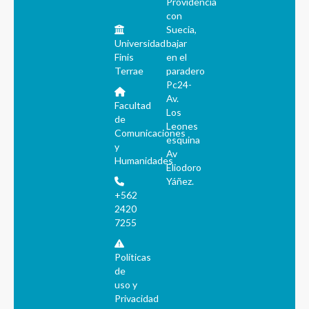
Providencia
con
Suecia,
Universidad
bajar
Finis
en el
Terrae
paradero
Pc24-
Av.
Facultad
Los
de
Leones
Comunicaciones
esquina
y
Av
Humanidades
Eliodoro
Yáñez.
+562
2420
7255
Políticas
de
uso y
Privacidad