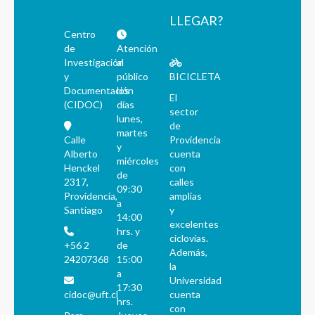
LLEGAR?
Centro
de
Atención
Investigación
al
y
público
BICICLETA
Documentación
los
El
(CIDOC)
días
sector
lunes,
de
martes
Calle
Providencia
y
Alberto
cuenta
miércoles
Henckel
con
de
2317,
calles
09:30
Providencia,
amplias
a
Santiago
y
14:00
excelentes
hrs. y
ciclovías.
+56 2
de
Además,
24207368
15:00
la
a
Universidad
17:30
cidoc@uft.cl
cuenta
hrs.
con