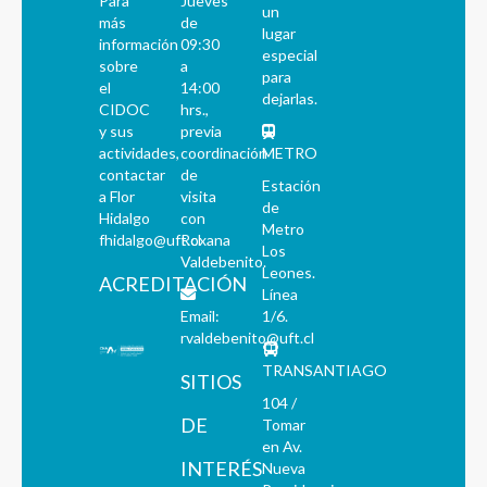
Para
Jueves
un
más
de
lugar
información
09:30
especial
sobre
a
para
el
14:00
dejarlas.
CIDOC
hrs.,
y sus
previa
actividades,
coordinación
METRO
contactar
de
Estación
a Flor
visita
de
Hidalgo
con
Metro
fhidalgo@uft.cl
Roxana
Los
Valdebenito.
Leones.
ACREDITACIÓN
Línea
Email:
1/6.
rvaldebenito@uft.cl
TRANSANTIAGO
SITIOS
104 /
DE
Tomar
en Av.
INTERÉS
Nueva