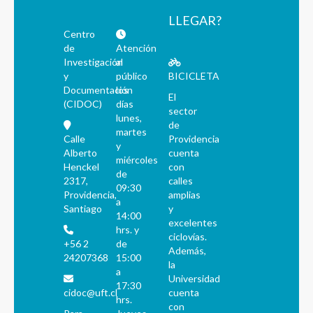
LLEGAR?
Centro
de
Atención
Investigación
al
y
público
BICICLETA
Documentación
los
El
(CIDOC)
días
sector
lunes,
de
martes
Calle
Providencia
y
Alberto
cuenta
miércoles
Henckel
con
de
2317,
calles
09:30
Providencia,
amplias
a
Santiago
y
14:00
excelentes
hrs. y
ciclovías.
+56 2
de
Además,
24207368
15:00
la
a
Universidad
17:30
cidoc@uft.cl
cuenta
hrs.
con