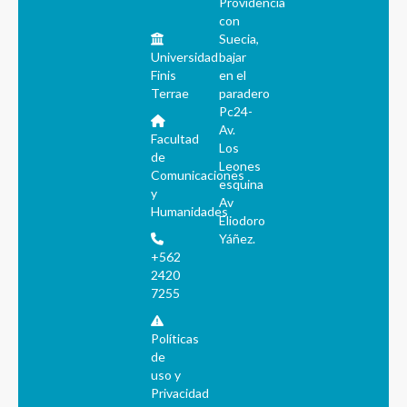
Providencia
con
Suecia,
Universidad
bajar
Finis
en el
Terrae
paradero
Pc24-
Av.
Facultad
Los
de
Leones
Comunicaciones
esquina
y
Av
Humanidades
Eliodoro
Yáñez.
+562
2420
7255
Políticas
de
uso y
Privacidad