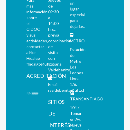
Para
Jueves
un
más
de
lugar
información
09:30
especial
sobre
a
para
el
14:00
dejarlas.
CIDOC
hrs.,
y sus
previa
actividades,
coordinación
METRO
contactar
de
Estación
a Flor
visita
de
Hidalgo
con
Metro
fhidalgo@uft.cl
Roxana
Los
Valdebenito.
Leones.
ACREDITACIÓN
Línea
Email:
1/6.
rvaldebenito@uft.cl
TRANSANTIAGO
SITIOS
104 /
DE
Tomar
en Av.
INTERÉS
Nueva