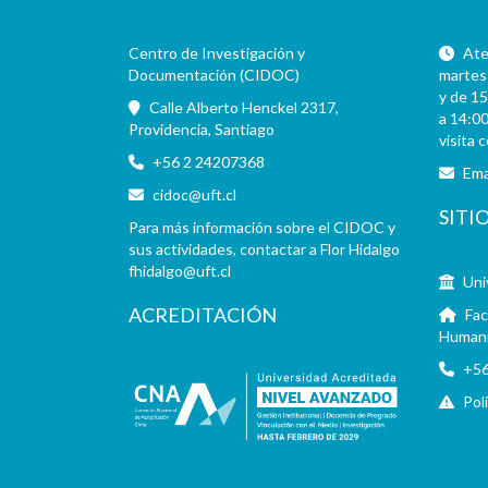
Centro de Investigación y
Aten
Documentación (CIDOC)
martes 
y de 15
Calle Alberto Henckel 2317,
a 14:00
Providencia, Santiago
visita 
+56 2 24207368
Ema
cidoc@uft.cl
SITI
Para más información sobre el CIDOC y
sus actividades, contactar a Flor Hidalgo
fhidalgo@uft.cl
Uni
ACREDITACIÓN
Fac
Human
+56
Pol