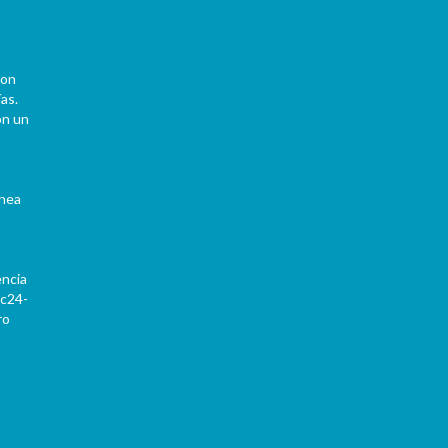
con
as.
on un
ínea
encia
Pc24-
ro