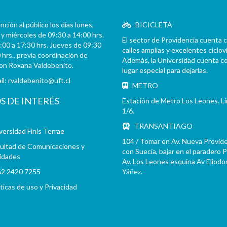
ción al público los días lunes,
BICICLETA
y miércoles de 09:30 a 14:00 hrs.
El sector de Providencia cuenta 
:00 a 17:30 hrs. Jueves de 09:30
calles amplias y excelentes cicloví
 hrs., previa coordinación de
Además, la Universidad cuenta c
con Roxana Valdebenito.
lugar especial para dejarlas.
il:
rvaldebenito@uft.cl
METRO
OS DE INTERÉS
Estación de Metro Los Leones. L
1/6.
TRANSANTIAGO
versidad Finis Terrae
104 / Tomar en Av. Nueva Provid
ultad de Comunicaciones y
con Suecia, bajar en el paradero 
idades
Av. Los Leones esquina Av Eliodo
2 2420 7255
Yáñez.
íticas de uso y Privacidad