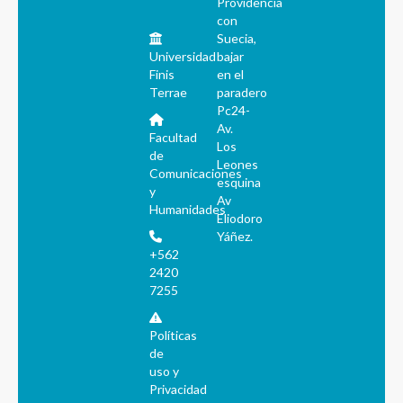
Providencia
con
Suecia,
Universidad
bajar
Finis
en el
Terrae
paradero
Pc24-
Av.
Facultad
Los
de
Leones
Comunicaciones
esquina
y
Av
Humanidades
Eliodoro
Yáñez.
+562
2420
7255
Políticas
de
uso y
Privacidad