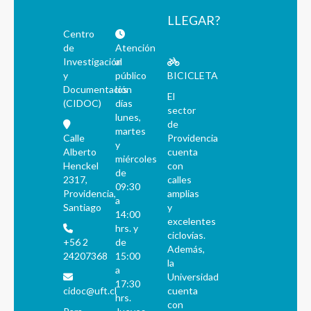
LLEGAR?
Centro
de
Atención
Investigación
al
y
público
BICICLETA
Documentación
los
El
(CIDOC)
días
sector
lunes,
de
martes
Calle
Providencia
y
Alberto
cuenta
miércoles
Henckel
con
de
2317,
calles
09:30
Providencia,
amplias
a
Santiago
y
14:00
excelentes
hrs. y
ciclovías.
+56 2
de
Además,
24207368
15:00
la
a
Universidad
17:30
cidoc@uft.cl
cuenta
hrs.
con