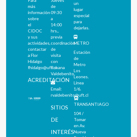
Para
Jueves
un
más
de
lugar
información
09:30
especial
sobre
a
para
el
14:00
dejarlas.
CIDOC
hrs.,
y sus
previa
actividades,
coordinación
METRO
contactar
de
Estación
a Flor
visita
de
Hidalgo
con
Metro
fhidalgo@uft.cl
Roxana
Los
Valdebenito.
Leones.
ACREDITACIÓN
Línea
Email:
1/6.
rvaldebenito@uft.cl
TRANSANTIAGO
SITIOS
104 /
DE
Tomar
en Av.
INTERÉS
Nueva