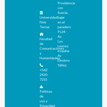
Providencia
con
Suecia,
Universidad
bajar
Finis
en el
Terrae
paradero
Pc24-
Av.
Facultad
Los
de
Leones
Comunicaciones
esquina
y
Av
Humanidades
Eliodoro
Yáñez.
+562
2420
7255
Políticas
de
uso y
Privacidad