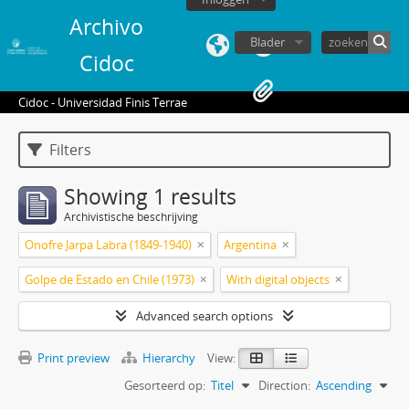
Archivo
Blader
Cidoc
Cidoc - Universidad Finis Terrae
Filters
Showing 1 results
Archivistische beschrijving
Onofre Jarpa Labra (1849-1940)
Argentina
Golpe de Estado en Chile (1973)
With digital objects
Advanced search options
Print preview
Hierarchy
View:
Gesorteerd op:
Titel
Direction:
Ascending