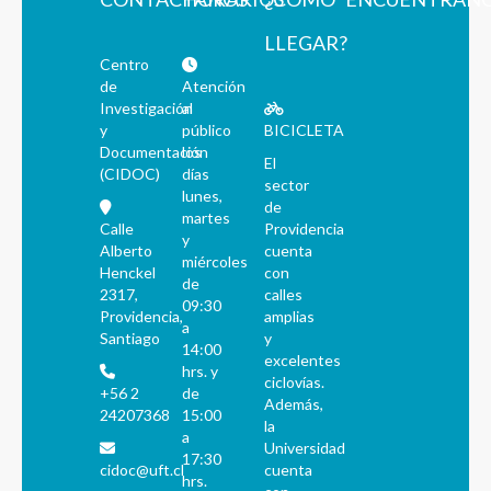
LLEGAR?
Centro
de
Atención
Investigación
al
y
público
BICICLETA
Documentación
los
El
(CIDOC)
días
sector
lunes,
de
martes
Calle
Providencia
y
Alberto
cuenta
miércoles
Henckel
con
de
2317,
calles
09:30
Providencia,
amplias
a
Santiago
y
14:00
excelentes
hrs. y
ciclovías.
+56 2
de
Además,
24207368
15:00
la
a
Universidad
17:30
cidoc@uft.cl
cuenta
hrs.