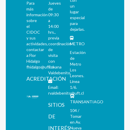
con
Para
Jueves
un
más
de
lugar
información
09:30
especial
sobre
a
para
el
14:00
dejarlas.
CIDOC
hrs.,
y sus
previa
actividades,
coordinación
METRO
contactar
de
Estación
a Flor
visita
de
Hidalgo
con
Metro
fhidalgo@uft.cl
Roxana
Los
Valdebenito.
Leones.
ACREDITACIÓN
Línea
Email:
1/6.
rvaldebenito@uft.cl
TRANSANTIAGO
SITIOS
104 /
DE
Tomar
en Av.
INTERÉS
Nueva