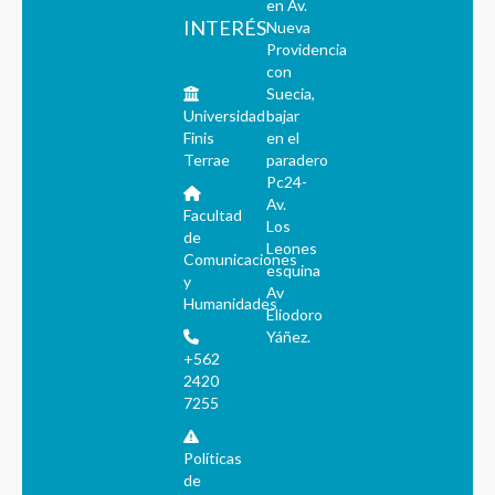
en Av.
INTERÉS
Nueva
Providencia
con
Suecia,
Universidad
bajar
Finis
en el
Terrae
paradero
Pc24-
Av.
Facultad
Los
de
Leones
Comunicaciones
esquina
y
Av
Humanidades
Eliodoro
Yáñez.
+562
2420
7255
Políticas
de