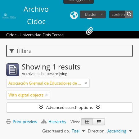
Archivo
Blader
Cidoc
Cidoc - Universidad Finis Terrae
Filters
Showing 1 results
Archivistische beschrijving
Asociación Gremial de Educadores de Chile (1981-1987)
With digital objects
Advanced search options
Print preview
Hierarchy
View:
Gesorteerd op:
Titel
Direction:
Ascending