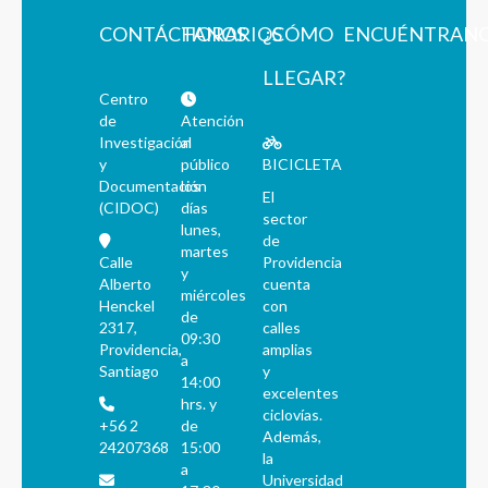
CONTÁCTANOS
HORARIOS
¿CÓMO
ENCUÉNTRAN
LLEGAR?
Centro
de
Atención
Investigación
al
y
público
BICICLETA
Documentación
los
El
(CIDOC)
días
sector
lunes,
de
martes
Calle
Providencia
y
Alberto
cuenta
miércoles
Henckel
con
de
2317,
calles
09:30
Providencia,
amplias
a
Santiago
y
14:00
excelentes
hrs. y
ciclovías.
+56 2
de
Además,
24207368
15:00
la
a
Universidad