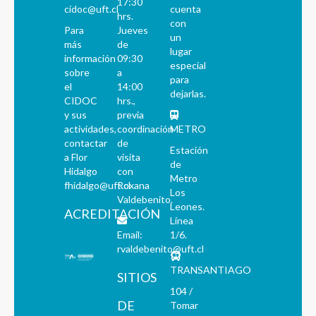
17:30
cidoc@uft.cl
cuenta
hrs.
con
Para
Jueves
un
más
de
lugar
información
09:30
especial
sobre
a
para
el
14:00
dejarlas.
CIDOC
hrs.,
y sus
previa
actividades,
coordinación
METRO
contactar
de
Estación
a Flor
visita
de
Hidalgo
con
Metro
fhidalgo@uft.cl
Roxana
Los
Valdebenito.
Leones.
ACREDITACIÓN
Línea
Email:
1/6.
rvaldebenito@uft.cl
TRANSANTIAGO
SITIOS
104 /
DE
Tomar