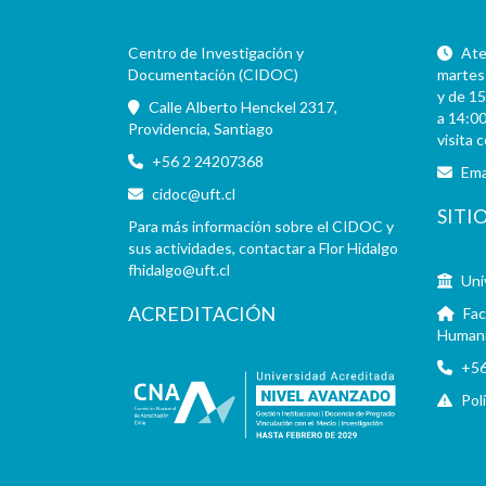
Centro de Investigación y
Aten
Documentación (CIDOC)
martes 
y de 15
Calle Alberto Henckel 2317,
a 14:00
Providencia, Santiago
visita 
+56 2 24207368
Ema
cidoc@uft.cl
SITI
Para más información sobre el CIDOC y
sus actividades, contactar a Flor Hidalgo
fhidalgo@uft.cl
Uni
ACREDITACIÓN
Fac
Human
+56
Pol