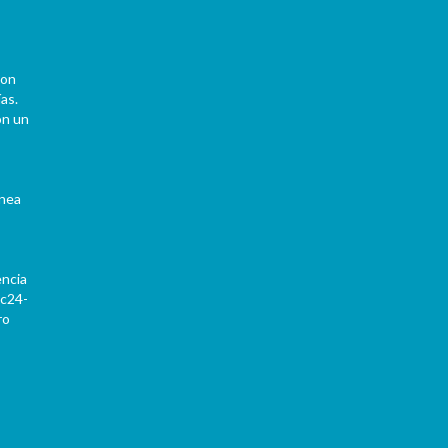
con
as.
on un
ínea
encia
Pc24-
ro