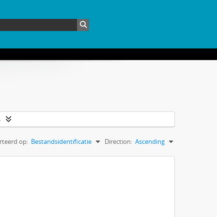
s
rteerd op:
Bestandsidentificatie
Direction:
Ascending