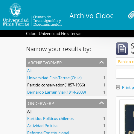
Archivo Cidoc
Cidoc - Universidad Finis Terrae
Narrow your results by:
Ar
archiefvormer
Partido 
All
Universidad Finis Terrae (Chile)
1
Partido conservador (1857-1966)
1
Print 
Bernardo Larraín Vial (1914-2009)
1
onderwerp
All
Partidos Políticos chilenos
1
Actividad Política
1
Reforma Constitucional
1