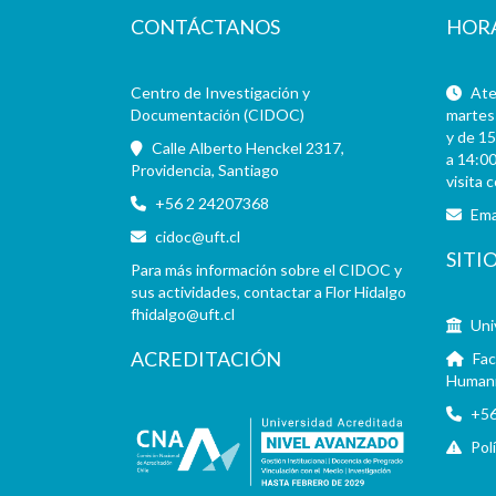
CONTÁCTANOS
HOR
Centro de Investigación y
Aten
Documentación (CIDOC)
martes 
y de 15
Calle Alberto Henckel 2317,
a 14:00
Providencia, Santiago
visita 
+56 2 24207368
Ema
cidoc@uft.cl
SITI
Para más información sobre el CIDOC y
sus actividades, contactar a Flor Hidalgo
fhidalgo@uft.cl
Uni
ACREDITACIÓN
Fac
Human
+56
Pol