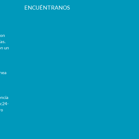
ENCUÉNTRANOS
con
as.
on un
ínea
encia
Pc24-
ro