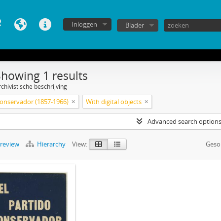
Inloggen
Blader
Showing 1 results
chivistische beschrijving
conservador (1857-1966)
With digital objects
Advanced search option
preview
Hierarchy
View:
Geso