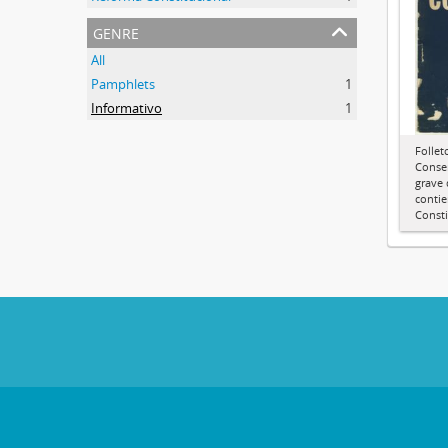
genre
All
Pamphlets
1
Informativo
1
Follet
Conse
grave
contie
Consti