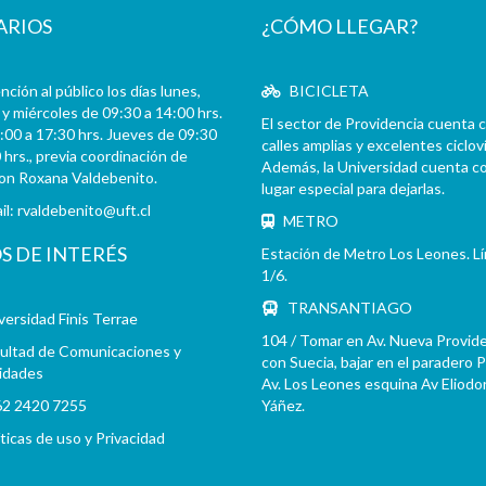
ARIOS
¿CÓMO LLEGAR?
ción al público los días lunes,
BICICLETA
y miércoles de 09:30 a 14:00 hrs.
El sector de Providencia cuenta 
:00 a 17:30 hrs. Jueves de 09:30
calles amplias y excelentes cicloví
 hrs., previa coordinación de
Además, la Universidad cuenta c
con Roxana Valdebenito.
lugar especial para dejarlas.
il:
rvaldebenito@uft.cl
METRO
OS DE INTERÉS
Estación de Metro Los Leones. L
1/6.
TRANSANTIAGO
versidad Finis Terrae
104 / Tomar en Av. Nueva Provid
ultad de Comunicaciones y
con Suecia, bajar en el paradero 
idades
Av. Los Leones esquina Av Eliodo
2 2420 7255
Yáñez.
íticas de uso y Privacidad