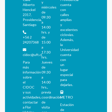
y
Alberto
cuenta
miércoles
Henckel
con
de
2317,
calles
09:30
Providencia,
amplias
a
Santiago
y
14:00
excelentes
hrs. y
ciclovías.
+56 2
de
Además,
24207368
15:00
la
a
Universidad
17:30
cidoc@uft.cl
cuenta
hrs.
con
Para
Jueves
un
más
de
lugar
información
09:30
especial
sobre
a
para
el
14:00
dejarlas.
CIDOC
hrs.,
y sus
previa
actividades,
coordinación
METRO
contactar
de
Estación
a Flor
visita
de