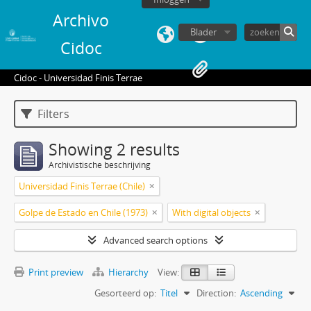
Archivo
Blader
Cidoc
Cidoc - Universidad Finis Terrae
Filters
Showing 2 results
Archivistische beschrijving
Universidad Finis Terrae (Chile)
Golpe de Estado en Chile (1973)
With digital objects
Advanced search options
Print preview
Hierarchy
View:
Gesorteerd op:
Titel
Direction:
Ascending