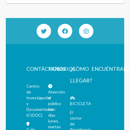
CONTÁCTANOS
HORARIOS
¿CÓMO
ENCUÉNTRAN
LLEGAR?
Centro
de
Atención
Investigación
al
y
público
BICICLETA
Documentación
los
El
(CIDOC)
días
sector
lunes,
de
martes
Calle
Providencia