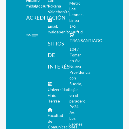
Hidalgo
con
Metro
fhidalgo@uft.cl
Roxana
Los
Valdebenito.
Leones.
ACREDITACIÓN
Línea
Email:
1/6.
rvaldebenito@uft.cl
TRANSANTIAGO
SITIOS
104 /
DE
Tomar
en Av.
INTERÉS
Nueva
Providencia
con
Suecia,
Universidad
bajar
Finis
en el
Terrae
paradero
Pc24-
Av.
Facultad
Los
de
Leones
Comunicaciones