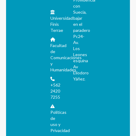
con
Suecia,
Universidad
bajar
Finis
en el
Terrae
paradero
Pc24-
Av.
Facultad
Los
de
Leones
Comunicaciones
esquina
y
Av
Humanidades
Eliodoro
Yáñez.
+562
2420
7255
Políticas
de
uso y
Privacidad