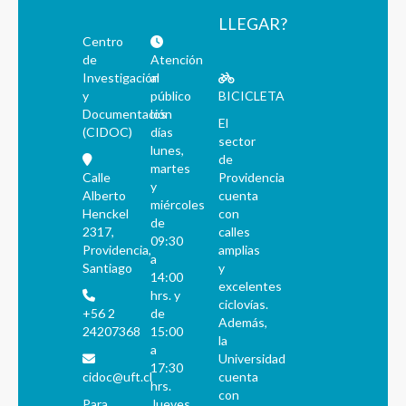
LLEGAR?
Centro
de
Atención
Investigación
al
y
público
BICICLETA
Documentación
los
El
(CIDOC)
días
sector
lunes,
de
martes
Calle
Providencia
y
Alberto
cuenta
miércoles
Henckel
con
de
2317,
calles
09:30
Providencia,
amplias
a
Santiago
y
14:00
excelentes
hrs. y
ciclovías.
+56 2
de
Además,
24207368
15:00
la
a
Universidad
17:30
cidoc@uft.cl
cuenta
hrs.
con
Para
Jueves