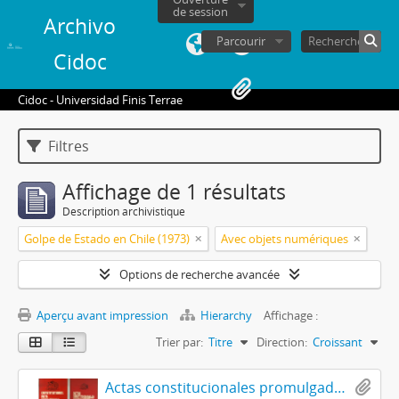
de session
Archivo
Parcourir
Cidoc
Cidoc - Universidad Finis Terrae
Filtres
Affichage de 1 résultats
Description archivistique
Golpe de Estado en Chile (1973)
Avec objets numériques
Options de recherche avancée
Aperçu avant impression
Hierarchy
Affichage :
Trier par:
Titre
Direction:
Croissant
Actas constitucionales promulgadas por el Gobierno de Chile