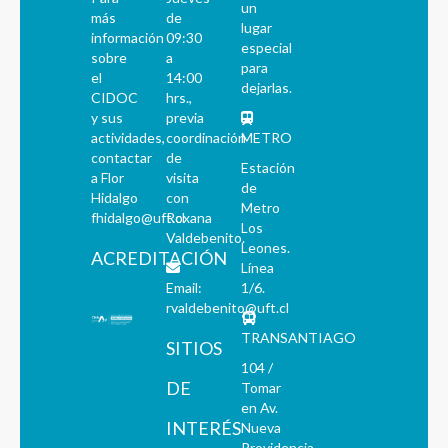
un
más
de
lugar
información
09:30
especial
sobre
a
para
el
14:00
dejarlas.
CIDOC
hrs.,
y sus
previa
actividades,
coordinación
METRO
contactar
de
Estación
a Flor
visita
de
Hidalgo
con
Metro
fhidalgo@uft.cl
Roxana
Los
Valdebenito.
Leones.
ACREDITACIÓN
Línea
Email:
1/6.
rvaldebenito@uft.cl
TRANSANTIAGO
SITIOS
104 /
DE
Tomar
en Av.
INTERÉS
Nueva
Providencia