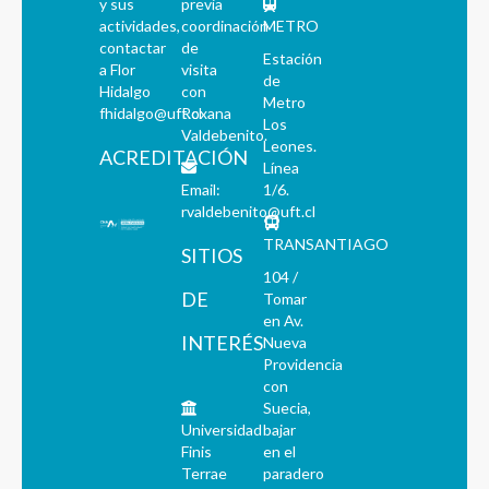
y sus
previa
actividades,
coordinación
METRO
contactar
de
Estación
a Flor
visita
de
Hidalgo
con
Metro
fhidalgo@uft.cl
Roxana
Los
Valdebenito.
Leones.
ACREDITACIÓN
Línea
Email:
1/6.
rvaldebenito@uft.cl
TRANSANTIAGO
SITIOS
104 /
DE
Tomar
en Av.
INTERÉS
Nueva
Providencia
con
Suecia,
Universidad
bajar
Finis
en el
Terrae
paradero