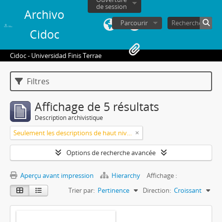
de session
Archivo
Parcourir
Cidoc
Cidoc - Universidad Finis Terrae
Filtres
Affichage de 5 résultats
Description archivistique
Seulement les descriptions de haut niveau
Options de recherche avancée
Aperçu avant impression
Hierarchy
Affichage :
Trier par:
Pertinence
Direction:
Croissant