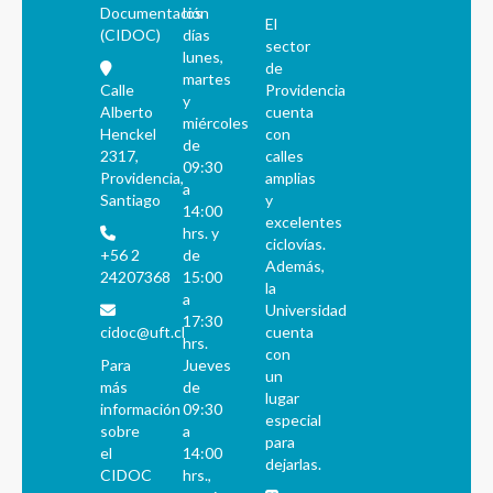
Documentación
los
El
(CIDOC)
días
sector
lunes,
de
martes
Calle
Providencia
y
Alberto
cuenta
miércoles
Henckel
con
de
2317,
calles
09:30
Providencia,
amplias
a
Santiago
y
14:00
excelentes
hrs. y
ciclovías.
+56 2
de
Además,
24207368
15:00
la
a
Universidad
17:30
cidoc@uft.cl
cuenta
hrs.
con
Para
Jueves
un
más
de
lugar
información
09:30
especial
sobre
a
para
el
14:00
dejarlas.
CIDOC
hrs.,