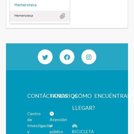
Hemeroteca
Hemeroteca
CONTÁCTANOS
HORARIOS
¿CÓMO
ENCUÉNTRAN
LLEGAR?
Centro
de
Atención
Investigación
al
y
público
BICICLETA