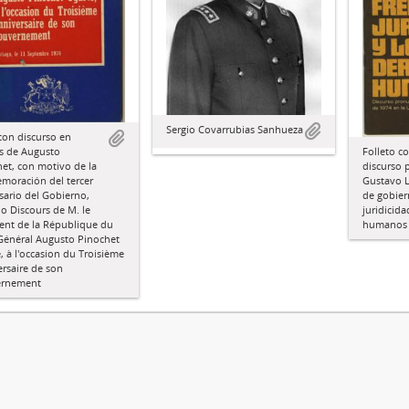
Sergio Covarrubias Sanhueza
con discurso en
s de Augusto
Folleto c
et, con motivo de la
discurso 
moración del tercer
Gustavo L
sario del Gobierno,
de gobier
do Discours de M. le
juridicida
ent de la République du
humanos
 Général Augusto Pinochet
, à l'occasion du Troisième
rsaire de son
rnement