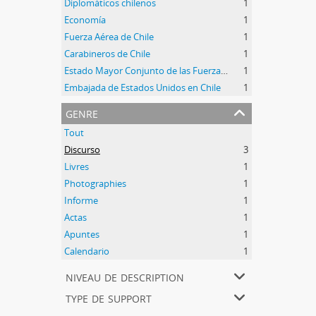
Diplomáticos chilenos
1
Economía
1
Fuerza Aérea de Chile
1
Carabineros de Chile
1
Estado Mayor Conjunto de las Fuerzas Armadas de Chile
1
Embajada de Estados Unidos en Chile
1
genre
Tout
Discurso
3
Livres
1
Photographies
1
Informe
1
Actas
1
Apuntes
1
Calendario
1
niveau de description
type de support