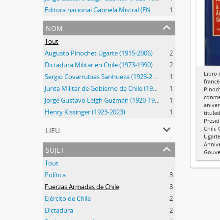
Editora nacional Gabriela Mistral (ENGM) (1973-1976)
1
nom
Tout
Augusto Pinochet Ugarte (1915-2006)
2
Dictadura Militar en Chile (1973-1990)
2
Libro 
Sergio Covarrubias Sanhueza (1923-2017)
1
francé
Junta Militar de Gobierno de Chile (1973-1990)
1
Pinoch
conme
Jorge Gustavo Leigh Guzmán (1920-1999)
1
aniver
Henry Kissinger (1923-2023)
1
titula
Présid
lieu
Chilí,
Ugarte
Annive
sujet
Gouve
Tout
Política
3
Fuerzas Armadas de Chile
3
Ejército de Chile
2
Dictadura
2