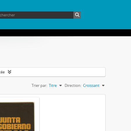
cée
Trier par:
Titre
Direction:
Croissant