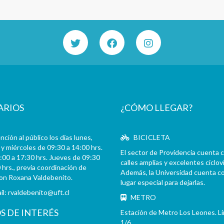
ARIOS
¿CÓMO LLEGAR?
ción al público los días lunes,
BICICLETA
y miércoles de 09:30 a 14:00 hrs.
El sector de Providencia cuenta 
:00 a 17:30 hrs. Jueves de 09:30
calles amplias y excelentes cicloví
 hrs., previa coordinación de
Además, la Universidad cuenta c
con Roxana Valdebenito.
lugar especial para dejarlas.
il:
rvaldebenito@uft.cl
METRO
OS DE INTERÉS
Estación de Metro Los Leones. L
1/6.