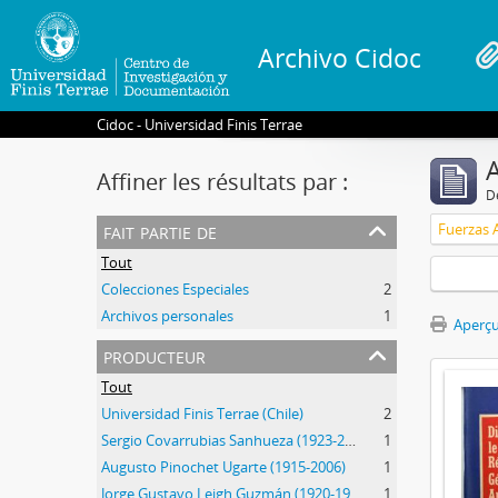
Archivo Cidoc
Cidoc - Universidad Finis Terrae
A
Affiner les résultats par :
D
fait partie de
Fuerzas 
Tout
Colecciones Especiales
2
Archivos personales
1
Aperçu
producteur
Tout
Universidad Finis Terrae (Chile)
2
Sergio Covarrubias Sanhueza (1923-2017)
1
Augusto Pinochet Ugarte (1915-2006)
1
Jorge Gustavo Leigh Guzmán (1920-1999)
1