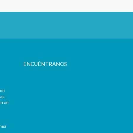
ENCUÉNTRANOS
con
as.
on un
ínea