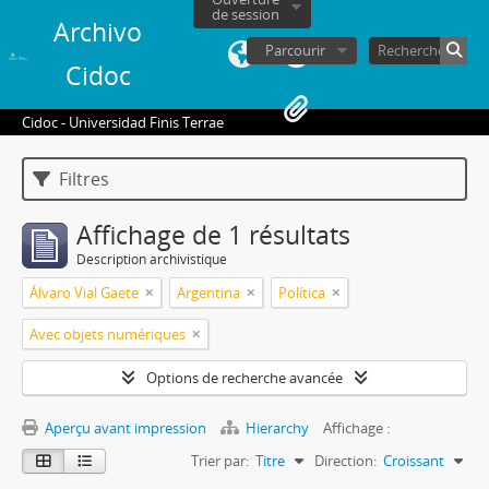
de session
Archivo
Parcourir
Cidoc
Cidoc - Universidad Finis Terrae
Filtres
Affichage de 1 résultats
Description archivistique
Álvaro Vial Gaete
Argentina
Política
Avec objets numériques
Options de recherche avancée
Aperçu avant impression
Hierarchy
Affichage :
Trier par:
Titre
Direction:
Croissant