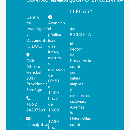
LLEGAR?
Centro
de
Atención
Investigación
al
y
público
BICICLETA
Documentación
los
El
(CIDOC)
días
sector
lunes,
de
martes
Calle
Providencia
y
Alberto
cuenta
miércoles
Henckel
con
de
2317,
calles
09:30
Providencia,
amplias
a
Santiago
y
14:00
excelentes
hrs. y
ciclovías.
+56 2
de
Además,
24207368
15:00
la
a
Universidad
17:30
cidoc@uft.cl
cuenta
hrs.