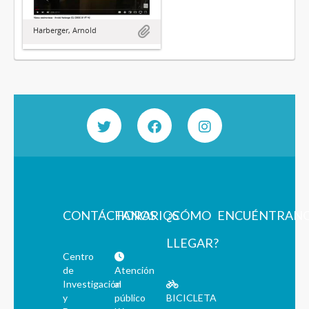
Harberger, Arnold
CONTÁCTANOS
HORARIOS
¿CÓMO
ENCUÉNTRAN
LLEGAR?
Centro
de
Atención
Investigación
al
y
público
BICICLETA