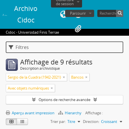
de session
Archivo
Parcourir
Cidoc
Cidoc - Universidad Finis Terrae
Filtres
Affichage de 9 résultats
Description archivistique
Sergio de la Cuadra (1942-2021)
Bancos
Avec objets numériques
Options de recherche avancée
Aperçu avant impression
Hierarchy
Affichage :
Trier par:
Titre
Direction:
Croissant