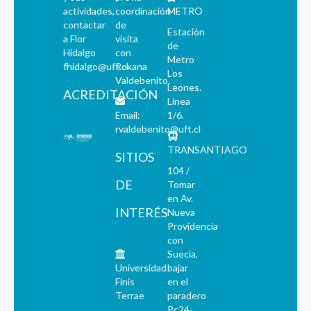
actividades,
coordinación
METRO
contactar
de
Estación
a Flor
visita
de
Hidalgo
con
Metro
fhidalgo@uft.cl
Roxana
Los
Valdebenito.
Leones.
ACREDITACIÓN
Línea
Email:
1/6.
rvaldebenito@uft.cl
TRANSANTIAGO
SITIOS
104 /
DE
Tomar
en Av.
INTERÉS
Nueva
Providencia
con
Suecia,
Universidad
bajar
Finis
en el
Terrae
paradero
Pc24-