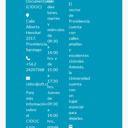
Documentación
los
El
(CIDOC)
días
sector
lunes,
de
martes
Calle
Providencia
y
Alberto
cuenta
miércoles
Henckel
con
de
2317,
calles
09:30
Providencia,
amplias
a
Santiago
y
14:00
excelentes
hrs. y
ciclovías.
+56 2
de
Además,
24207368
15:00
la
a
Universidad
17:30
cidoc@uft.cl
cuenta
hrs.
con
Para
Jueves
un
más
de
lugar
información
09:30
especial
sobre
a
para
el
14:00
dejarlas.
CIDOC
hrs.,
y sus
previa