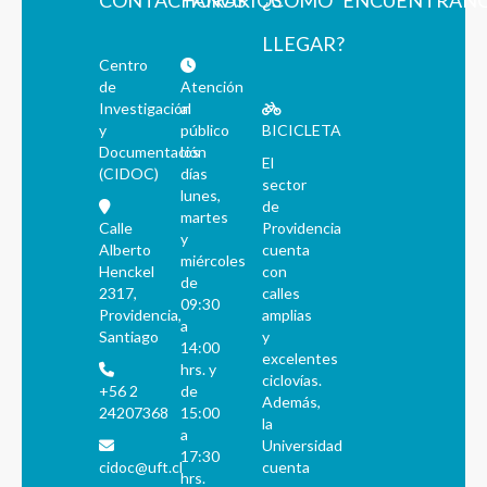
CONTÁCTANOS
HORARIOS
¿CÓMO
ENCUÉNTRAN
LLEGAR?
Centro
de
Atención
Investigación
al
y
público
BICICLETA
Documentación
los
El
(CIDOC)
días
sector
lunes,
de
martes
Calle
Providencia
y
Alberto
cuenta
miércoles
Henckel
con
de
2317,
calles
09:30
Providencia,
amplias
a
Santiago
y
14:00
excelentes
hrs. y
ciclovías.
+56 2
de
Además,
24207368
15:00
la
a
Universidad
17:30
cidoc@uft.cl
cuenta
hrs.