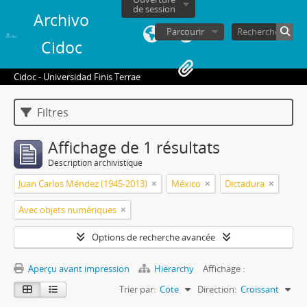
de session
Archivo
Parcourir
Cidoc
Cidoc - Universidad Finis Terrae
Filtres
Affichage de 1 résultats
Description archivistique
Juan Carlos Méndez (1945-2013)
México
Dictadura
Avec objets numériques
Options de recherche avancée
Aperçu avant impression
Hierarchy
Affichage :
Trier par:
Cote
Direction:
Croissant