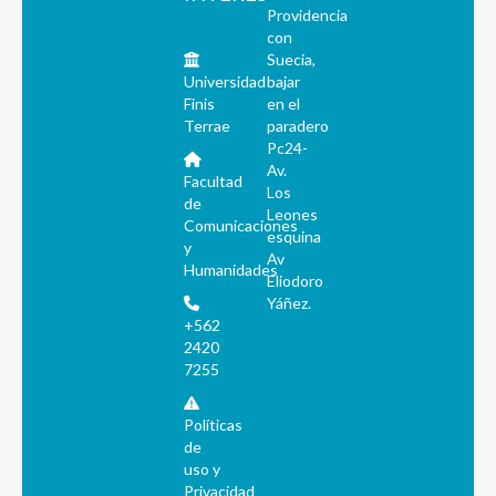
Providencia
con
Suecia,
Universidad
bajar
Finis
en el
Terrae
paradero
Pc24-
Av.
Facultad
Los
de
Leones
Comunicaciones
esquina
y
Av
Humanidades
Eliodoro
Yáñez.
+562
2420
7255
Políticas
de
uso y
Privacidad