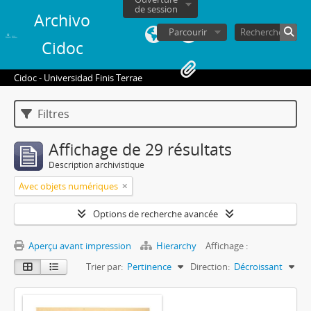
de session
Archivo
Parcourir
Cidoc
Cidoc - Universidad Finis Terrae
Filtres
Affichage de 29 résultats
Description archivistique
Avec objets numériques
Options de recherche avancée
Aperçu avant impression
Hierarchy
Affichage :
Trier par:
Pertinence
Direction:
Décroissant