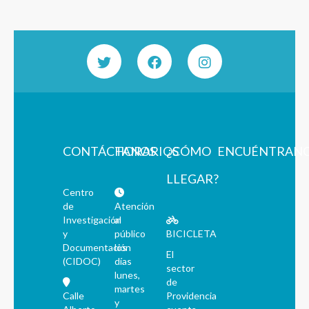
CONTÁCTANOS
HORARIOS
¿CÓMO
ENCUÉNTRAN
LLEGAR?
Centro
de
Atención
Investigación
al
y
público
BICICLETA
Documentación
los
El
(CIDOC)
días
sector
lunes,
de
martes
Calle
Providencia
y