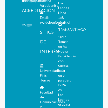
fhidalgo@uft.cl
Roxana
Los
Valdebenito.
Leones.
ACREDITACIÓN
Línea
Email:
1/6.
rvaldebenito@uft.cl
TRANSANTIAGO
SITIOS
104 /
DE
Tomar
en Av.
INTERÉS
Nueva
Providencia
con
Suecia,
Universidad
bajar
Finis
en el
Terrae
paradero
Pc24-
Av.
Facultad
Los
de
Leones
Comunicaciones
esquina
y