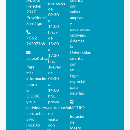
Alberto
cuenta
miércoles
Henckel
con
de
2317,
calles
09:30
Providencia,
amplias
a
Santiago
y
14:00
excelentes
hrs. y
ciclovías.
+56 2
de
Además,
24207368
15:00
la
a
Universidad
17:30
cidoc@uft.cl
cuenta
hrs.
con
Para
Jueves
un
más
de
lugar
información
09:30
especial
sobre
a
para
el
14:00
dejarlas.
CIDOC
hrs.,
y sus
previa
actividades,
coordinación
METRO
contactar
de
Estación
a Flor
visita
de
Hidalgo
con
Metro