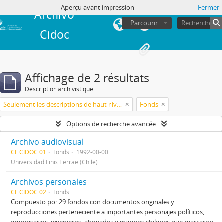
de session
Aperçu avant impression
Fermer
Archivo
Parcourir
Cidoc
Affichage de 2 résultats
Description archivistique
Seulement les descriptions de haut niveau
Fonds
Options de recherche avancée
Archivo audiovisual
CL CIDOC 01
Fonds
1992-00-00
Universidad Finis Terrae (Chile)
Archivos personales
CL CIDOC 02
Fonds
Compuesto por 29 fondos con documentos originales y
reproducciones perteneciente a importantes personajes políticos,
empresarios, ingenieros, abogados y marinos chilenos que marcaron