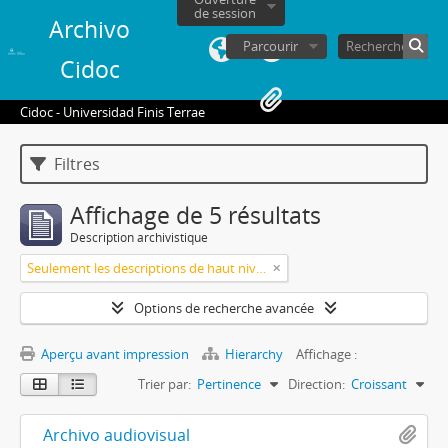
de session
Archivo
Parcourir
Cidoc
Cidoc - Universidad Finis Terrae
Filtres
Affichage de 5 résultats
Description archivistique
Seulement les descriptions de haut niveau
Options de recherche avancée
Aperçu avant impression
Hierarchy
Affichage :
Trier par:
Pertinence
Direction:
Croissant
Archivo audiovisual