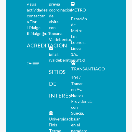
y sus
previa
actividades,
coordinación
METRO
contactar
de
Estación
a Flor
visita
de
Hidalgo
con
Metro
fhidalgo@uft.cl
Roxana
Los
Valdebenito.
Leones.
ACREDITACIÓN
Línea
Email:
1/6.
rvaldebenito@uft.cl
TRANSANTIAGO
SITIOS
104 /
DE
Tomar
en Av.
INTERÉS
Nueva
Providencia
con
Suecia,
Universidad
bajar
Finis
en el
Terrae
paradero