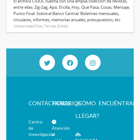
El archivo CIDOC cuenta con una amplia colección de revistas,
entre ellas: Zig-Zag, Apsi, Ercilla, Hoy, Qué Pasa, Cosas, Mensaje,
Punto Final. Sobre el Banco Central: Boletines mensuales,
circulares, informes, memorias anuales, presupuestos, etc.
Universidad Finis Terrae (Chile)
CONTÁCTANOS
HORARIOS
¿CÓMO
ENCUÉNTRAN
LLEGAR?
Centro
de
Atención
Investigación
al