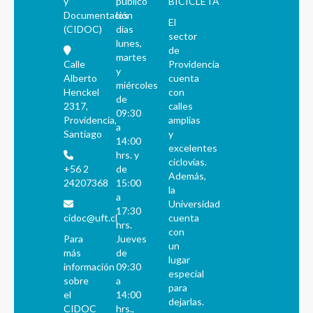
y
público
BICICLETA
Documentación
los
El
(CIDOC)
días
sector
lunes,
de
martes
Calle
Providencia
y
Alberto
cuenta
miércoles
Henckel
con
de
2317,
calles
09:30
Providencia,
amplias
a
Santiago
y
14:00
excelentes
hrs. y
ciclovías.
+56 2
de
Además,
24207368
15:00
la
a
Universidad
17:30
cidoc@uft.cl
cuenta
hrs.
con
Para
Jueves
un
más
de
lugar
información
09:30
especial
sobre
a
para
el
14:00
dejarlas.
CIDOC
hrs.,