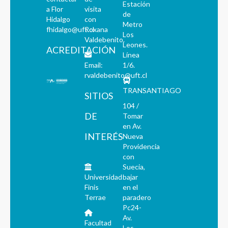
Estación
a Flor
visita
de
Hidalgo
con
Metro
fhidalgo@uft.cl
Roxana
Los
Valdebenito.
Leones.
ACREDITACIÓN
Línea
Email:
1/6.
rvaldebenito@uft.cl
TRANSANTIAGO
SITIOS
104 /
DE
Tomar
en Av.
INTERÉS
Nueva
Providencia
con
Suecia,
Universidad
bajar
Finis
en el
Terrae
paradero
Pc24-
Av.
Facultad
Los