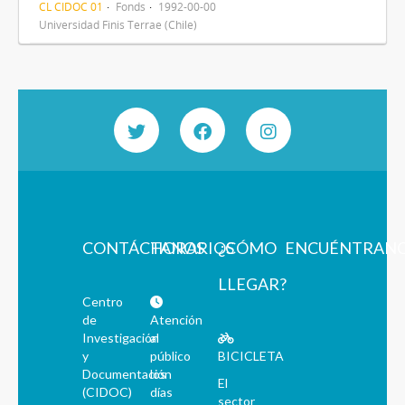
CL CIDOC 01
Fonds
1992-00-00
Universidad Finis Terrae (Chile)
CONTÁCTANOS
HORARIOS
¿CÓMO
ENCUÉNTRAN
LLEGAR?
Centro
de
Atención
Investigación
al
y
público
BICICLETA
Documentación
los
El
(CIDOC)
días
sector