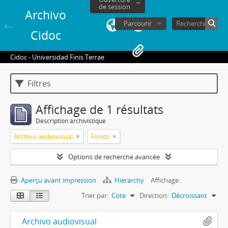
de session
Archivo
Parcourir
Cidoc
Cidoc - Universidad Finis Terrae
Filtres
Affichage de 1 résultats
Description archivistique
Archivo audiovisual
Fonds
Options de recherche avancée
Aperçu avant impression
Hierarchy
Affichage :
Trier par:
Cote
Direction:
Décroissant
Archivo audiovisual