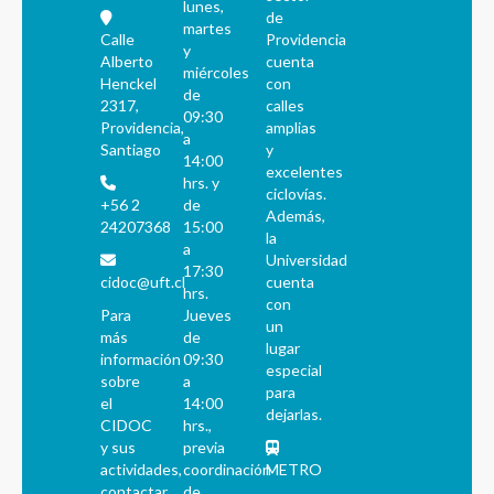
lunes,
de
martes
Calle
Providencia
y
Alberto
cuenta
miércoles
Henckel
con
de
2317,
calles
09:30
Providencia,
amplias
a
Santiago
y
14:00
excelentes
hrs. y
ciclovías.
+56 2
de
Además,
24207368
15:00
la
a
Universidad
17:30
cidoc@uft.cl
cuenta
hrs.
con
Para
Jueves
un
más
de
lugar
información
09:30
especial
sobre
a
para
el
14:00
dejarlas.
CIDOC
hrs.,
y sus
previa
actividades,
coordinación
METRO
contactar
de