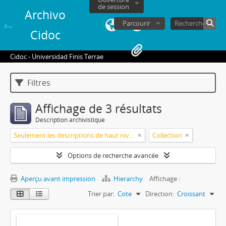
de session
Archivo
Parcourir
Cidoc
Cidoc - Universidad Finis Terrae
Filtres
Affichage de 3 résultats
Description archivistique
Seulement les descriptions de haut niveau
Collection
Options de recherche avancée
Aperçu avant impression
Hierarchy
Affichage :
Trier par:
Cote
Direction:
Croissant