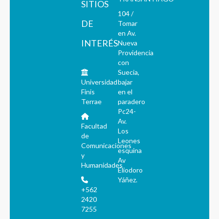
SITIOS
104 /
DE
Tomar
en Av.
INTERÉS
Nueva
Providencia
con
Suecia,
Universidad
bajar
Finis
en el
Terrae
paradero
Pc24-
Av.
Facultad
Los
de
Leones
Comunicaciones
esquina
y
Av
Humanidades
Eliodoro
Yáñez.
+562
2420
7255