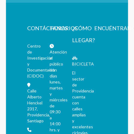
CONTÁCTANOS
HORARIOS
¿CÓMO
ENCUÉNTRAN
LLEGAR?
Centro
de
Atención
Investigación
al
y
público
BICICLETA
Documentación
los
El
(CIDOC)
días
sector
lunes,
de
martes
Calle
Providencia
y
Alberto
cuenta
miércoles
Henckel
con
de
2317,
calles
09:30
Providencia,
amplias
a
Santiago
y
14:00
excelentes
hrs. y
ciclovías.