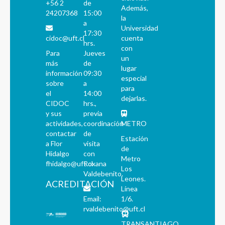
+56 2
de
Además,
24207368
15:00
la
a
Universidad
17:30
cidoc@uft.cl
cuenta
hrs.
con
Para
Jueves
un
más
de
lugar
información
09:30
especial
sobre
a
para
el
14:00
dejarlas.
CIDOC
hrs.,
y sus
previa
actividades,
coordinación
METRO
contactar
de
Estación
a Flor
visita
de
Hidalgo
con
Metro
fhidalgo@uft.cl
Roxana
Los
Valdebenito.
Leones.
ACREDITACIÓN
Línea
Email:
1/6.
rvaldebenito@uft.cl
TRANSANTIAGO