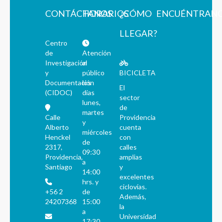
CONTÁCTANOS
HORARIOS
¿CÓMO
ENCUÉNTRAN
LLEGAR?
Centro
de
Atención
Investigación
al
y
público
BICICLETA
Documentación
los
El
(CIDOC)
días
sector
lunes,
de
martes
Calle
Providencia
y
Alberto
cuenta
miércoles
Henckel
con
de
2317,
calles
09:30
Providencia,
amplias
a
Santiago
y
14:00
excelentes
hrs. y
ciclovías.
+56 2
de
Además,
24207368
15:00
la
a
Universidad
17:30