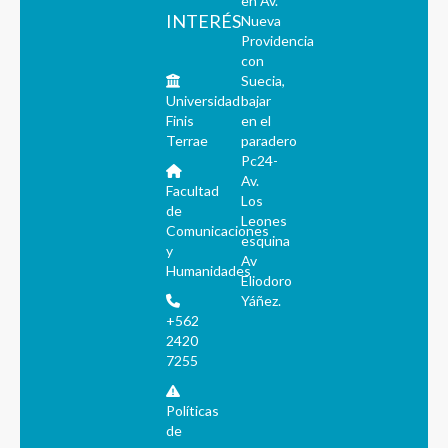
en Av.
INTERÉS
Nueva
Providencia
con
Suecia,
Universidad
bajar
Finis
en el
Terrae
paradero
Pc24-
Av.
Facultad
Los
de
Leones
Comunicaciones
esquina
y
Av
Humanidades
Eliodoro
Yáñez.
+562
2420
7255
Políticas
de