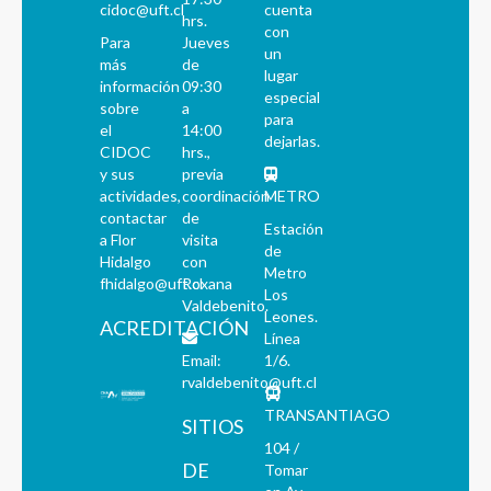
cidoc@uft.cl
cuenta
hrs.
con
Para
Jueves
un
más
de
lugar
información
09:30
especial
sobre
a
para
el
14:00
dejarlas.
CIDOC
hrs.,
y sus
previa
actividades,
coordinación
METRO
contactar
de
Estación
a Flor
visita
de
Hidalgo
con
Metro
fhidalgo@uft.cl
Roxana
Los
Valdebenito.
Leones.
ACREDITACIÓN
Línea
Email:
1/6.
rvaldebenito@uft.cl
TRANSANTIAGO
SITIOS
104 /
DE
Tomar