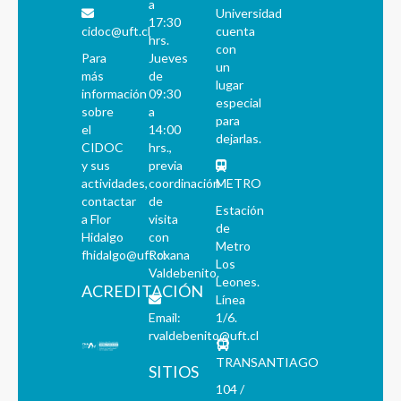
a
Universidad
17:30
cidoc@uft.cl
cuenta
hrs.
con
Para
Jueves
un
más
de
lugar
información
09:30
especial
sobre
a
para
el
14:00
dejarlas.
CIDOC
hrs.,
y sus
previa
actividades,
coordinación
METRO
contactar
de
Estación
a Flor
visita
de
Hidalgo
con
Metro
fhidalgo@uft.cl
Roxana
Los
Valdebenito.
Leones.
ACREDITACIÓN
Línea
Email:
1/6.
rvaldebenito@uft.cl
TRANSANTIAGO
SITIOS
104 /