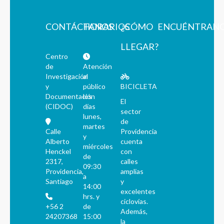
CONTÁCTANOS
HORARIOS
¿CÓMO
ENCUÉNTRAN
LLEGAR?
Centro
de
Atención
Investigación
al
y
público
BICICLETA
Documentación
los
El
(CIDOC)
días
sector
lunes,
de
martes
Calle
Providencia
y
Alberto
cuenta
miércoles
Henckel
con
de
2317,
calles
09:30
Providencia,
amplias
a
Santiago
y
14:00
excelentes
hrs. y
ciclovías.
+56 2
de
Además,
24207368
15:00
la