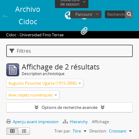
de session
Archivo
Parcourir
Cidoc
Cidoc - Universidad Finis Terrae
Filtres
Affichage de 2 résultats
Description archivistique
Augusto Pinochet Ugarte (1915-2006)
Avec objets numériques
Options de recherche avancée
Aperçu avant impression
Hierarchy
Affichage :
Trier par:
Titre
Direction:
Croissant