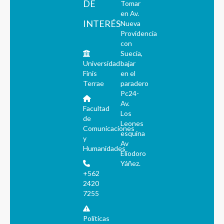
DE
Tomar
en Av.
INTERÉS
Nueva
Providencia
con
Suecia,
Universidad
bajar
Finis
en el
Terrae
paradero
Pc24-
Av.
Facultad
Los
de
Leones
Comunicaciones
esquina
y
Av
Humanidades
Eliodoro
Yáñez.
+562
2420
7255
Políticas