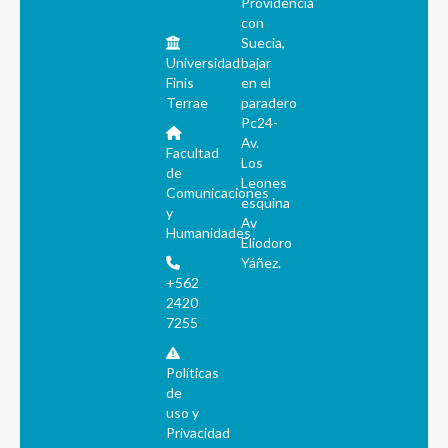
Providencia
con
Suecia,
Universidad
bajar
Finis
en el
Terrae
paradero
Pc24-
Av.
Facultad
Los
de
Leones
Comunicaciones
esquina
y
Av
Humanidades
Eliodoro
Yáñez.
+562
2420
7255
Políticas
de
uso y
Privacidad