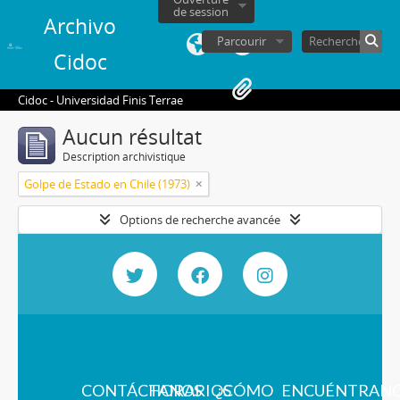
de session
Archivo
Parcourir
Cidoc
Cidoc - Universidad Finis Terrae
Aucun résultat
Description archivistique
Golpe de Estado en Chile (1973)
Options de recherche avancée
CONTÁCTANOS
HORARIOS
¿CÓMO
ENCUÉNTRAN