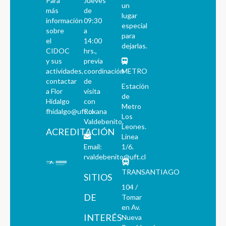
Para
Jueves
un
más
de
lugar
información
09:30
especial
sobre
a
para
el
14:00
dejarlas.
CIDOC
hrs.,
y sus
previa
actividades,
coordinación
METRO
contactar
de
Estación
a Flor
visita
de
Hidalgo
con
Metro
fhidalgo@uft.cl
Roxana
Los
Valdebenito.
Leones.
ACREDITACIÓN
Línea
Email:
1/6.
rvaldebenito@uft.cl
TRANSANTIAGO
SITIOS
104 /
DE
Tomar
en Av.
INTERÉS
Nueva