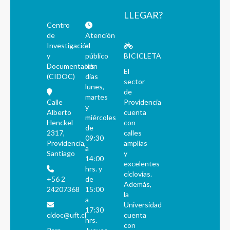
LLEGAR?
Centro
de
Atención
Investigación
al
y
público
BICICLETA
Documentación
los
El
(CIDOC)
días
sector
lunes,
de
martes
Calle
Providencia
y
Alberto
cuenta
miércoles
Henckel
con
de
2317,
calles
09:30
Providencia,
amplias
a
Santiago
y
14:00
excelentes
hrs. y
ciclovías.
+56 2
de
Además,
24207368
15:00
la
a
Universidad
17:30
cidoc@uft.cl
cuenta
hrs.
con