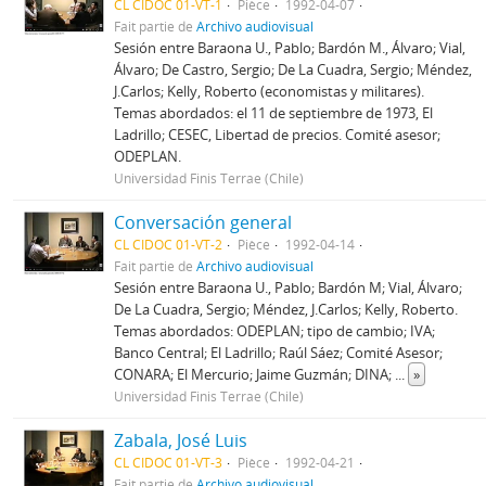
CL CIDOC 01-VT-1
Pièce
1992-04-07
Fait partie de
Archivo audiovisual
Sesión entre Baraona U., Pablo; Bardón M., Álvaro; Vial,
Álvaro; De Castro, Sergio; De La Cuadra, Sergio; Méndez,
J.Carlos; Kelly, Roberto (economistas y militares).
Temas abordados: el 11 de septiembre de 1973, El
Ladrillo; CESEC, Libertad de precios. Comité asesor;
ODEPLAN.
Universidad Finis Terrae (Chile)
Conversación general
CL CIDOC 01-VT-2
Pièce
1992-04-14
Fait partie de
Archivo audiovisual
Sesión entre Baraona U., Pablo; Bardón M; Vial, Álvaro;
De La Cuadra, Sergio; Méndez, J.Carlos; Kelly, Roberto.
Temas abordados: ODEPLAN; tipo de cambio; IVA;
Banco Central; El Ladrillo; Raúl Sáez; Comité Asesor;
CONARA; El Mercurio; Jaime Guzmán; DINA;
...
»
Universidad Finis Terrae (Chile)
Zabala, José Luis
CL CIDOC 01-VT-3
Pièce
1992-04-21
Fait partie de
Archivo audiovisual