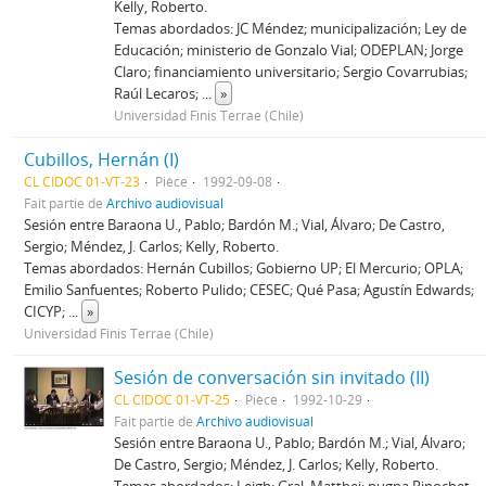
Kelly, Roberto.
Temas abordados: JC Méndez; municipalización; Ley de
Educación; ministerio de Gonzalo Vial; ODEPLAN; Jorge
Claro; financiamiento universitario; Sergio Covarrubias;
Raúl Lecaros;
...
»
Universidad Finis Terrae (Chile)
Cubillos, Hernán (I)
CL CIDOC 01-VT-23
Pièce
1992-09-08
Fait partie de
Archivo audiovisual
Sesión entre Baraona U., Pablo; Bardón M.; Vial, Álvaro; De Castro,
Sergio; Méndez, J. Carlos; Kelly, Roberto.
Temas abordados: Hernán Cubillos; Gobierno UP; El Mercurio; OPLA;
Emilio Sanfuentes; Roberto Pulido; CESEC; Qué Pasa; Agustín Edwards;
CICYP;
...
»
Universidad Finis Terrae (Chile)
Sesión de conversación sin invitado (II)
CL CIDOC 01-VT-25
Pièce
1992-10-29
Fait partie de
Archivo audiovisual
Sesión entre Baraona U., Pablo; Bardón M.; Vial, Álvaro;
De Castro, Sergio; Méndez, J. Carlos; Kelly, Roberto.