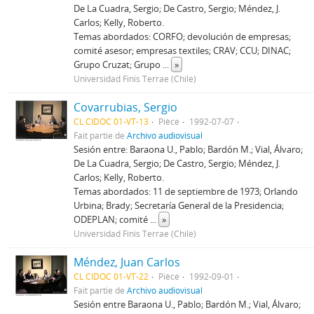
De La Cuadra, Sergio; De Castro, Sergio; Méndez, J.
Carlos; Kelly, Roberto.
Temas abordados: CORFO; devolución de empresas;
comité asesor; empresas textiles; CRAV; CCU; DINAC;
Grupo Cruzat; Grupo
...
»
Universidad Finis Terrae (Chile)
Covarrubias, Sergio
CL CIDOC 01-VT-13
Pièce
1992-07-07
Fait partie de
Archivo audiovisual
Sesión entre: Baraona U., Pablo; Bardón M.; Vial, Álvaro;
De La Cuadra, Sergio; De Castro, Sergio; Méndez, J.
Carlos; Kelly, Roberto.
Temas abordados: 11 de septiembre de 1973; Orlando
Urbina; Brady; Secretaría General de la Presidencia;
ODEPLAN; comité
...
»
Universidad Finis Terrae (Chile)
Méndez, Juan Carlos
CL CIDOC 01-VT-22
Pièce
1992-09-01
Fait partie de
Archivo audiovisual
Sesión entre Baraona U., Pablo; Bardón M.; Vial, Álvaro;