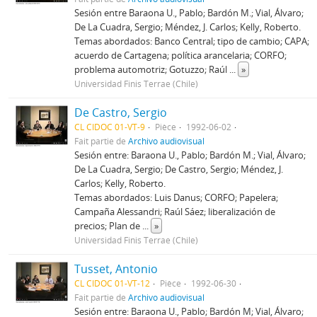
Sesión entre Baraona U., Pablo; Bardón M.; Vial, Álvaro;
De La Cuadra, Sergio; Méndez, J. Carlos; Kelly, Roberto.
Temas abordados: Banco Central; tipo de cambio; CAPA;
acuerdo de Cartagena; política arancelaria; CORFO;
problema automotriz; Gotuzzo; Raúl
...
»
Universidad Finis Terrae (Chile)
De Castro, Sergio
CL CIDOC 01-VT-9
Pièce
1992-06-02
Fait partie de
Archivo audiovisual
Sesión entre: Baraona U., Pablo; Bardón M.; Vial, Álvaro;
De La Cuadra, Sergio; De Castro, Sergio; Méndez, J.
Carlos; Kelly, Roberto.
Temas abordados: Luis Danus; CORFO; Papelera;
Campaña Alessandri; Raúl Sáez; liberalización de
precios; Plan de
...
»
Universidad Finis Terrae (Chile)
Tusset, Antonio
CL CIDOC 01-VT-12
Pièce
1992-06-30
Fait partie de
Archivo audiovisual
Sesión entre: Baraona U., Pablo; Bardón M; Vial, Álvaro;