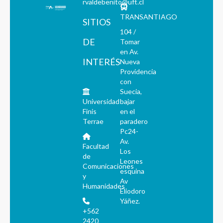
rvaldebenito@uft.cl
TRANSANTIAGO
SITIOS
104 /
DE
Tomar
en Av.
INTERÉS
Nueva
Providencia
con
Suecia,
Universidad
bajar
Finis
en el
Terrae
paradero
Pc24-
Av.
Facultad
Los
de
Leones
Comunicaciones
esquina
y
Av
Humanidades
Eliodoro
Yáñez.
+562
2420