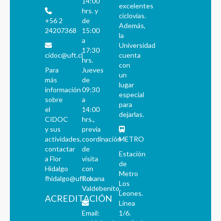
14:00
excelentes
hrs. y
ciclovías.
+56 2
de
Además,
24207368
15:00
la
a
Universidad
17:30
cidoc@uft.cl
cuenta
hrs.
con
Para
Jueves
un
más
de
lugar
información
09:30
especial
sobre
a
para
el
14:00
dejarlas.
CIDOC
hrs.,
y sus
previa
actividades,
coordinación
METRO
contactar
de
Estación
a Flor
visita
de
Hidalgo
con
Metro
fhidalgo@uft.cl
Roxana
Los
Valdebenito.
Leones.
ACREDITACIÓN
Línea
Email:
1/6.