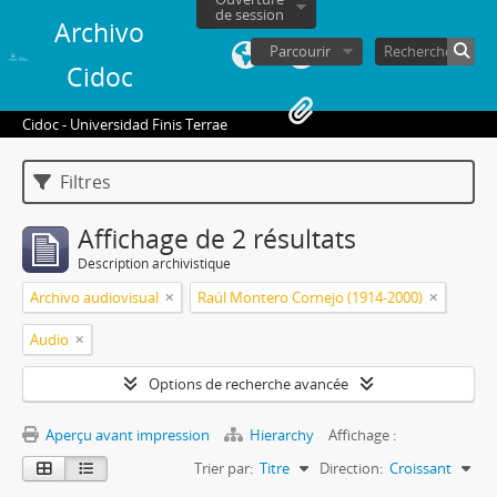
de session
Archivo
Parcourir
Cidoc
Cidoc - Universidad Finis Terrae
Filtres
Affichage de 2 résultats
Description archivistique
Archivo audiovisual
Raúl Montero Cornejo (1914-2000)
Audio
Options de recherche avancée
Aperçu avant impression
Hierarchy
Affichage :
Trier par:
Titre
Direction:
Croissant