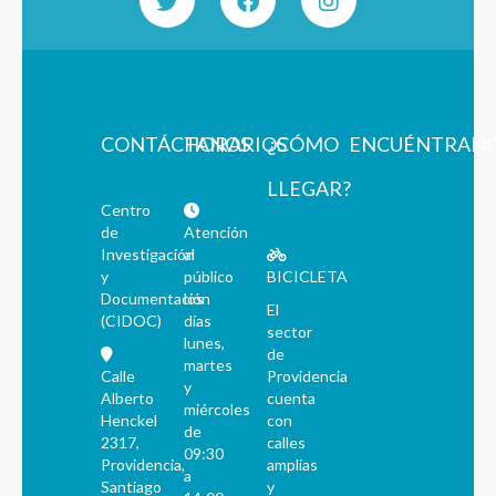
CONTÁCTANOS
HORARIOS
¿CÓMO
ENCUÉNTRAN
LLEGAR?
Centro
de
Atención
Investigación
al
y
público
BICICLETA
Documentación
los
El
(CIDOC)
días
sector
lunes,
de
martes
Calle
Providencia
y
Alberto
cuenta
miércoles
Henckel
con
de
2317,
calles
09:30
Providencia,
amplias
a
Santiago
y