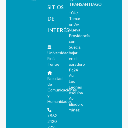
TRANSANTIAGO
SITIOS
104 /
DE
Tomar
en Av.
INTERÉS
Nueva
Providencia
con
Suecia,
Universidad
bajar
Finis
en el
Terrae
paradero
Pc24-
Av.
Facultad
Los
de
Leones
Comunicaciones
esquina
y
Av
Humanidades
Eliodoro
Yáñez.
+562
2420
7255