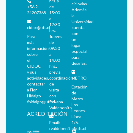
hrs. y
ciclovías.
+56 2
de
Además,
24207368
15:00
la
a
Universidad
17:30
cidoc@uft.cl
cuenta
hrs.
con
Para
Jueves
un
más
de
lugar
información
09:30
especial
sobre
a
para
el
14:00
dejarlas.
CIDOC
hrs.,
y sus
previa
actividades,
coordinación
METRO
contactar
de
Estación
a Flor
visita
de
Hidalgo
con
Metro
fhidalgo@uft.cl
Roxana
Los
Valdebenito.
Leones.
ACREDITACIÓN
Línea
Email:
1/6.
rvaldebenito@uft.cl