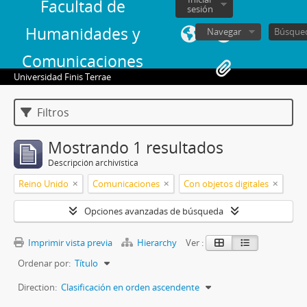
Facultad de
sesión
Humanidades y
Navegar
Comunicaciones
Universidad Finis Terrae
Filtros
Mostrando 1 resultados
Descripción archivística
Reino Unido
Comunicaciones
Con objetos digitales
Opciones avanzadas de búsqueda
Imprimir vista previa
Hierarchy
Ver :
Ordenar por:
Título
Direction:
Clasificación en orden ascendente