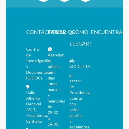
CONTÁCTANOS
HORARIOS
¿CÓMO
ENCUÉNTRAN
LLEGAR?
Centro
de
Atención
Investigación
al
y
público
BICICLETA
Documentación
los
El
(CIDOC)
días
sector
lunes,
de
martes
Calle
Providencia
y
Alberto
cuenta
miércoles
Henckel
con
de
2317,
calles
09:30
Providencia,
amplias
a
Santiago
y
14:00
excelentes