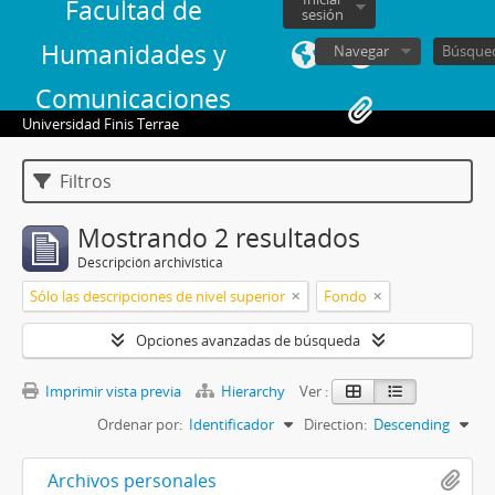
Facultad de
sesión
Humanidades y
Navegar
Comunicaciones
Universidad Finis Terrae
Filtros
Mostrando 2 resultados
Descripción archivística
Sólo las descripciones de nivel superior
Fondo
Opciones avanzadas de búsqueda
Imprimir vista previa
Hierarchy
Ver :
Ordenar por:
Identificador
Direction:
Descending
Archivos personales