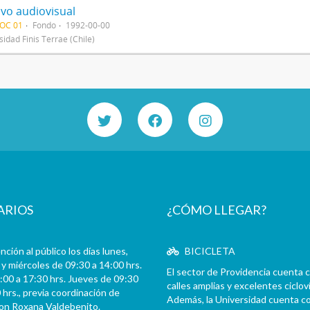
ivo audiovisual
DOC 01
Fondo
1992-00-00
sidad Finis Terrae (Chile)
ARIOS
¿CÓMO LLEGAR?
ción al público los días lunes,
BICICLETA
y miércoles de 09:30 a 14:00 hrs.
El sector de Providencia cuenta 
:00 a 17:30 hrs. Jueves de 09:30
calles amplias y excelentes cicloví
 hrs., previa coordinación de
Además, la Universidad cuenta c
con Roxana Valdebenito.