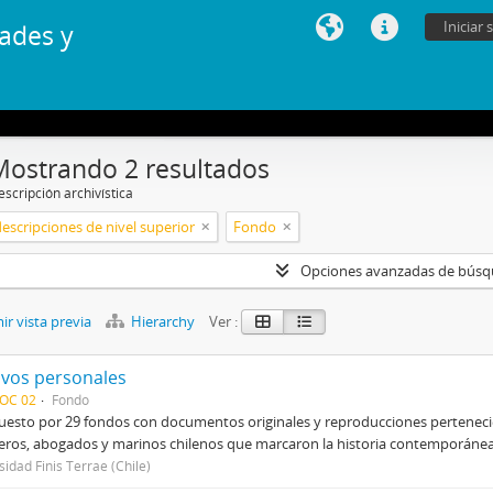
Iniciar 
ades y
Mostrando 2 resultados
scripción archivística
descripciones de nivel superior
Fondo
Opciones avanzadas de bús
r vista previa
Hierarchy
Ver :
ivos personales
DOC 02
Fondo
sto por 29 fondos con documentos originales y reproducciones pertenecien
eros, abogados y marinos chilenos que marcaron la historia contemporánea d
sidad Finis Terrae (Chile)