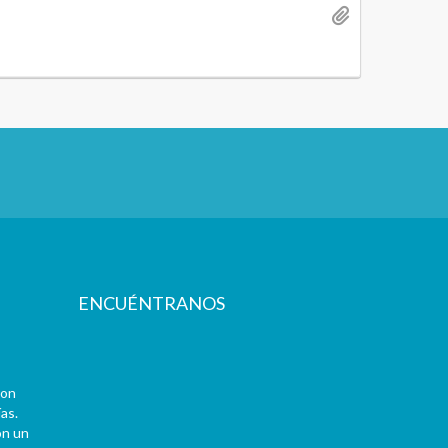
ENCUÉNTRANOS
con
as.
on un