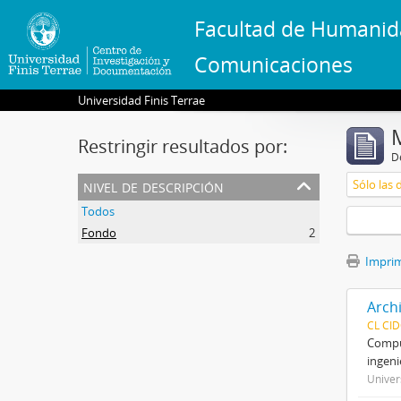
Facultad de Humanid
Comunicaciones
Universidad Finis Terrae
Restringir resultados por:
De
nivel de descripción
Sólo las 
Todos
Fondo
2
Imprimi
Arch
CL CI
Compue
ingeni
Univer