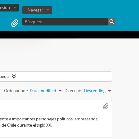
sesión
Navegar
queda
Ordenar por:
Date modified
Direction:
Descending
te a importantes personajes políticos, empresarios,
e Chile durante el siglo XX.