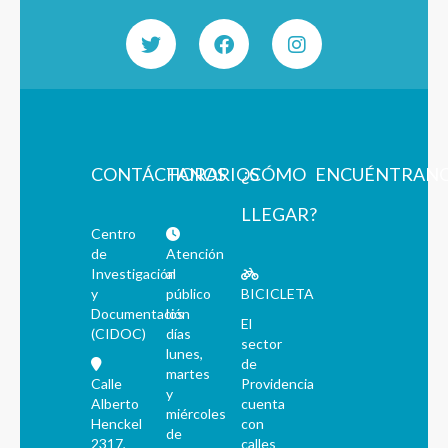
CONTÁCTANOS
HORARIOS
¿CÓMO
ENCUÉNTRAN
LLEGAR?
Centro
de
Atención
Investigación
al
y
público
BICICLETA
Documentación
los
El
(CIDOC)
días
sector
lunes,
de
martes
Calle
Providencia
y
Alberto
cuenta
miércoles
Henckel
con
de
2317,
calles