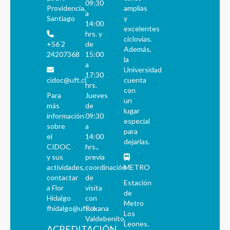
09:30
Providencia,
amplias
a
Santiago
y
14:00
excelentes
hrs. y
ciclovías.
+56 2
de
Además,
24207368
15:00
la
a
Universidad
17:30
cidoc@uft.cl
cuenta
hrs.
con
Para
Jueves
un
más
de
lugar
información
09:30
especial
sobre
a
para
el
14:00
dejarlas.
CIDOC
hrs.,
y sus
previa
actividades,
coordinación
METRO
contactar
de
Estación
a Flor
visita
de
Hidalgo
con
Metro
fhidalgo@uft.cl
Roxana
Los
Valdebenito.
Leones.
ACREDITACIÓN