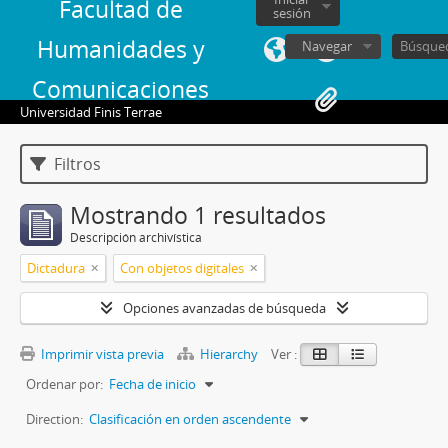
Facultad de
sesión
Humanidades y
Navegar
Comunicaciones
Universidad Finis Terrae
Filtros
Mostrando 1 resultados
Descripción archivística
Dictadura
Con objetos digitales
Opciones avanzadas de búsqueda
Imprimir vista previa
Hierarchy
Ver :
Ordenar por:
Fecha de inicio
Direction:
Clasificación en orden ascendente