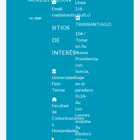
Línea
Email:
1/6.
rvaldebenito@uft.cl
TRANSANTIAGO
SITIOS
104 /
DE
Tomar
en Av.
INTERÉS
Nueva
Providencia
con
Suecia,
Universidad
bajar
Finis
en el
Terrae
paradero
Pc24-
Av.
Facultad
Los
de
Leones
Comunicaciones
esquina
y
Av
Humanidades
Eliodoro
Yáñez.